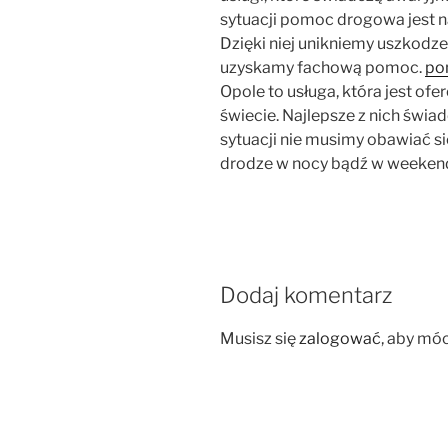
sytuacji pomoc drogowa jest 
Dzięki niej unikniemy uszkod
uzyskamy fachową pomoc.
po
Opole to usługa, która jest of
świecie. Najlepsze z nich świ
sytuacji nie musimy obawiać s
drodze w nocy bądź w weeken
Dodaj komentarz
Musisz się
zalogować
, aby mó
Nawigacja