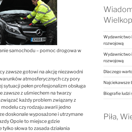
Wiadom
Wielkop
Wydawnictwo in
rozwojową
eranie samochodu – pomoc drogowa w
Wydawnictwo in
rozwojową
Dlaczego warto
y zawsze gotowi na akcję niezawodni
d warunków atmosferycznych czy pory
Najciekawsze b
j sytuacji pełen profesjonalizm obsługa
ie zawsze z uśmiechem na twarzy
Biografie ludzi
rozwiązać każdy problem związany z
 modelu czy rodzaju awarii jedno
odze doskonale wyposażone i utrzymane
Piła, Wi
zdy Opole to miejsce gdzie
e tylko słowa to zasada działania