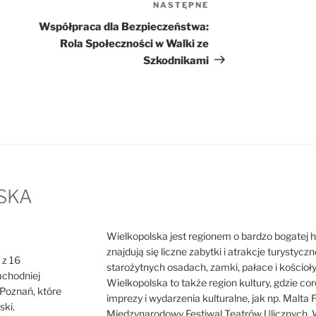
NASTĘPNE
Następny
wpis
Współpraca dla Bezpieczeństwa:
Rola Społeczności w Walki ze
Szkodnikami
SKA
Wielkopolska jest regionem o bardzo bogatej hist
znajdują się liczne zabytki i atrakcje turystycz
 z 16
starożytnych osadach, zamki, pałace i kościoł
achodniej
Wielkopolska to także region kultury, gdzie cor
o Poznań, które
imprezy i wydarzenia kulturalne, jak np. Malta F
ski.
Międzynarodowy Festiwal Teatrów Ulicznych. W