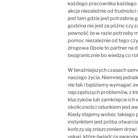
każdego pracownika każdego 
akcje niezależnie od trudnośc
jest tam gdzie jest potrzebna g
godzina nie jest za późno czy
pewność że w razie potrzeby mo
pomoc niezależnie od tego cz
drogowa Opole to partner na 
bezgranicznie bo wiedzą co rob
W teraźniejszych czasach sam
naszego życia. Niemniej jednak,
nie tak i będziemy wymagać a
najczęstszych problemów, z kt
kluczyków lub zamknięcie ich
okoliczności ratunkiem jest a
Kiedy stajemy wobec takiego
instynktem jest próba otwarcia
kończy się zniszczeniem drzwi
usługi, które świadczą awaryj