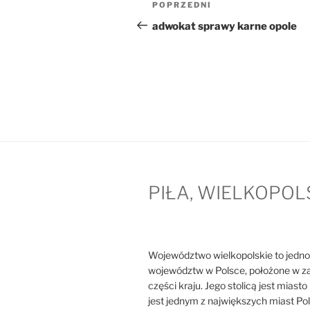
Poprzedni
POPRZEDNI
wpisu
wpis
adwokat sprawy karne opole
PIŁA, WIELKOPOL
Województwo wielkopolskie to jedno
województw w Polsce, położone w z
części kraju. Jego stolicą jest miast
jest jednym z największych miast Pol