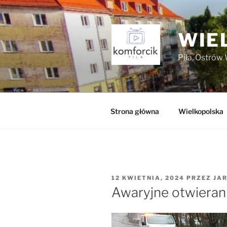
Przejdź
do
treści
WIE
Piła, Ostrów 
Strona główna
Wielkopolska
OPUBLIKOWANE
12 KWIETNIA, 2024
PRZEZ
JA
W
Awaryjne otwiera