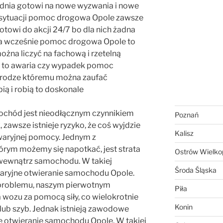
dnia gotowi na nowe wyzwania i nowe
i sytuacji pomoc drogowa Opole zawsze
otowi do akcji 24/7 bo dla nich żadna
 za wcześnie pomoc drogowa Opole to
żna liczyć na fachową i rzetelną
y to awaria czy wypadek pomoc
drodze któremu można zaufać
ią i robią to doskonale
ochód jest nieodłącznym czynnikiem
Poznań
 zawsze istnieje ryzyko, że coś wyjdzie
Kalisz
waryjnej pomocy. Jednym z
órym możemy się napotkać, jest strata
Ostrów Wielkop
 wewnątrz samochodu. W takiej
Środa Śląska
waryjne otwieranie samochodu Opole.
 problemu, naszym pierwotnym
Piła
 wozu za pomocą siły, co wielokrotnie
Konin
 lub szyb. Jednak istnieją zawodowe
ne otwieranie samochodu Opole. W takiej