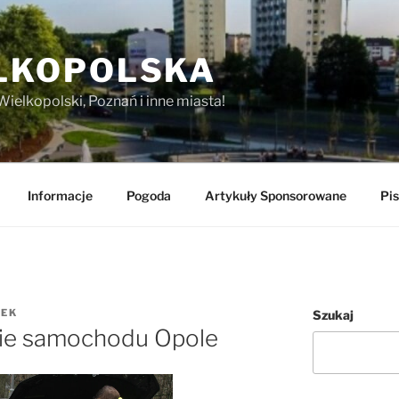
LKOPOLSKA
Wielkopolski, Poznań i inne miasta!
Informacje
Pogoda
Artykuły Sponsorowane
Pis
REK
Szukaj
nie samochodu Opole