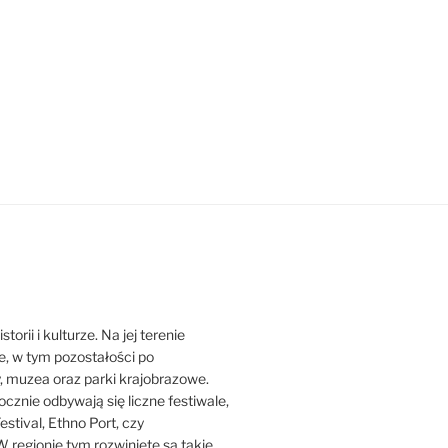
orii i kulturze. Na jej terenie
ne, w tym pozostałości po
y, muzea oraz parki krajobrazowe.
ocznie odbywają się liczne festiwale,
estival, Ethno Port, czy
 regionie tym rozwinięte są takie