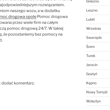
Gniezno
najodpowiedniejszym rozwiązaniem.
Leszno
zeniom naszego wozu, a w dodatku
moc drogowa opole
Pomoc drogowa
Lubiń
erowana przez wiele firm na całym
adczą pomoc drogową 24/7. W takiej
Września
ię, że pozostaniemy bez pomocy na
Swarzędx
d.
Śrem
Turek
Jarocin
Gostyń
c dodać komentarz.
Kępno
Nowy Tomyśl
Wolsztyn