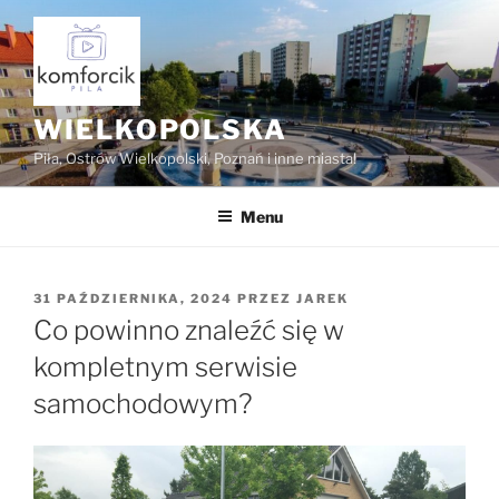
Przejdź
do
treści
WIELKOPOLSKA
Piła, Ostrów Wielkopolski, Poznań i inne miasta!
Menu
OPUBLIKOWANE
31 PAŹDZIERNIKA, 2024
PRZEZ
JAREK
W
Co powinno znaleźć się w
kompletnym serwisie
samochodowym?