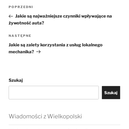
Nawigacja
Poprzedni
POPRZEDNI
wpisu
wpis
Jakie są najważniejsze czynniki wpływające na
żywotność auta?
Następny
NASTĘPNE
wpis
Jakie są zalety korzystania z usług lokalnego
mechanika?
Szukaj
Szukaj
Wiadomości z Wielkopolski