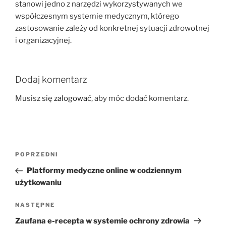
stanowi jedno z narzędzi wykorzystywanych we
współczesnym systemie medycznym, którego
zastosowanie zależy od konkretnej sytuacji zdrowotnej
i organizacyjnej.
Dodaj komentarz
Musisz się
zalogować
, aby móc dodać komentarz.
Nawigacja
Poprzedni
POPRZEDNI
wpisu
wpis
Platformy medyczne online w codziennym
użytkowaniu
Następny
NASTĘPNE
wpis
Zaufana e-recepta w systemie ochrony zdrowia