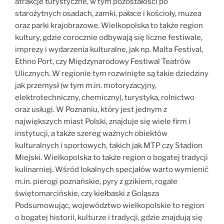
atrakcje turystyczne, w tym pozostałości po
starożytnych osadach, zamki, pałace i kościoły, muzea
oraz parki krajobrazowe. Wielkopolska to także region
kultury, gdzie corocznie odbywają się liczne festiwale,
imprezy i wydarzenia kulturalne, jak np. Malta Festival,
Ethno Port, czy Międzynarodowy Festiwal Teatrów
Ulicznych. W regionie tym rozwinięte są takie dziedziny
jak przemysł (w tym m.in. motoryzacyjny,
elektrotechniczny, chemiczny), turystyka, rolnictwo
oraz usługi. W Poznaniu, który jest jednym z
największych miast Polski, znajduje się wiele firm i
instytucji, a także szereg ważnych obiektów
kulturalnych i sportowych, takich jak MTP czy Stadion
Miejski. Wielkopolska to także region o bogatej tradycji
kulinarniej. Wśród lokalnych specjałów warto wymienić
m.in. pierogi poznańskie, pyry z gzikiem, rogale
świętomarcińskie, czy kiełbaski z Goląsza
Podsumowując, województwo wielkopolskie to region
o bogatej historii, kulturze i tradycji, gdzie znajdują się