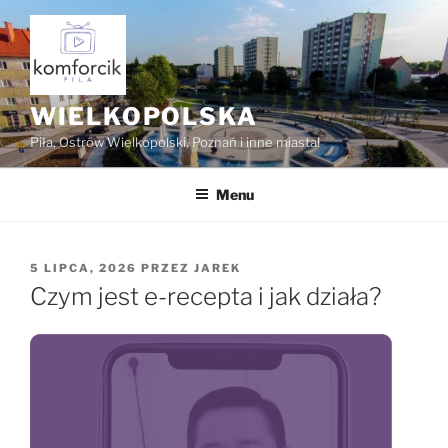
Przejdź
do
treści
WIELKOPOLSKA
Piła, Ostrów Wielkopolski, Poznań i inne miasta!
Menu
OPUBLIKOWANE
5 LIPCA, 2026
PRZEZ
JAREK
W
Czym jest e-recepta i jak działa?