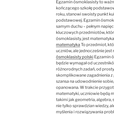
Egzamin ósmoklasisty to ważn
kończącego szkołę podstawową
roku, stanowi swoisty punkt ku
podstawowej. Egzamin ósmokla
samym duchu – pełnym napięcia
kluczowych przedmiotów, któr
ósmoklasisty, jest matematyka
matematyka
To przedmiot, któ
uczniów, ale jednocześnie jest
ósmoklasisty polski
Egzamin ó
będzie wymagał od uczestnikó
różnorodnych zadań, od prostyc
skomplikowane zagadnienia z g
szansa na udowodnienie sobie
opanowana. W trakcie przygot
matematyki, uczniowie będą mu
takimi jak geometria, algebra
nie tylko sprawdzian wiedzy, a
myślenia i rozwiązywania pro