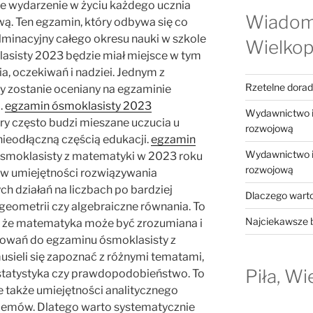
e wydarzenie w życiu każdego ucznia
Wiadom
. Ten egzamin, który odbywa się co
lminacyjny całego okresu nauki w szkole
Wielkop
sisty 2023 będzie miał miejsce w tym
, oczekiwań i nadziei. Jednym z
Rzetelne dora
y zostanie oceniany na egzaminie
.
egzamin ósmoklasisty 2023
Wydawnictwo in
ry często budzi mieszane uczucia u
rozwojową
 nieodłączną częścią edukacji.
egzamin
Wydawnictwo in
smoklasisty z matematyki w 2023 roku
rozwojową
w umiejętności rozwiązywania
h działań na liczbach po bardziej
Dlaczego warto
eometrii czy algebraiczne równania. To
Najciekawsze b
, że matematyka może być zrozumiana i
owań do egzaminu ósmoklasisty z
sieli się zapoznać z różnymi tematami,
Piła, Wi
, statystyka czy prawdopodobieństwo. To
le także umiejętności analitycznego
blemów. Dlatego warto systematycznie