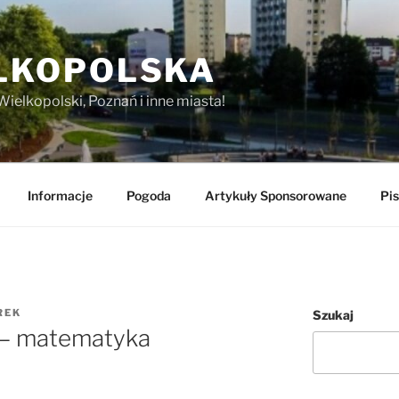
LKOPOLSKA
Wielkopolski, Poznań i inne miasta!
Informacje
Pogoda
Artykuły Sponsorowane
Pis
REK
Szukaj
y – matematyka