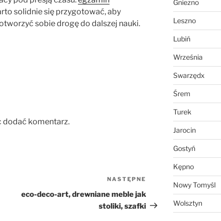
Gniezno
to solidnie się przygotować, aby
Leszno
 otworzyć sobie drogę do dalszej nauki.
Lubiń
Września
Swarzędx
Śrem
Turek
c dodać komentarz.
Jarocin
Gostyń
Kępno
NASTĘPNE
Następny
Nowy Tomyśl
wpis
eco-deco-art, drewniane meble jak
Wolsztyn
stoliki, szafki