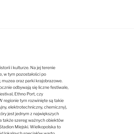
orii i kulturze. Na jej terenie
ne, w tym pozostałości po
y, muzea oraz parki krajobrazowe.
ocznie odbywają się liczne festiwale,
estival, Ethno Port, czy
 regionie tym rozwinięte są takie
jny, elektrotechniczny, chemiczny),
który jest jednym z największych
ji, a także szereg ważnych obiektów
Stadion Miejski. Wielkopolska to
ród lokalnych specjałów warto