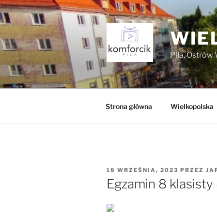
Przejdź
do
treści
WIE
Piła, Ostrów 
Strona główna
Wielkopolska
OPUBLIKOWANE
18 WRZEŚNIA, 2023
PRZEZ
JA
W
Egzamin 8 klasist