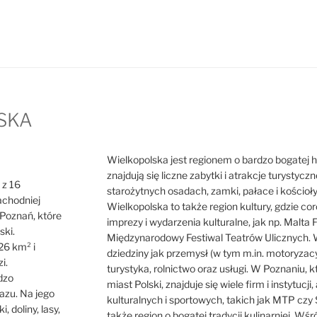
SKA
Wielkopolska jest regionem o bardzo bogatej hist
znajdują się liczne zabytki i atrakcje turystycz
 z 16
starożytnych osadach, zamki, pałace i kościoł
achodniej
Wielkopolska to także region kultury, gdzie cor
o Poznań, które
imprezy i wydarzenia kulturalne, jak np. Malta F
ski.
Międzynarodowy Festiwal Teatrów Ulicznych. W
26 km² i
dziedziny jak przemysł (w tym m.in. motoryzacy
i.
turystyka, rolnictwo oraz usługi. W Poznaniu, 
dzo
miast Polski, znajduje się wiele firm i instytuc
azu. Na jego
kulturalnych i sportowych, takich jak MTP czy 
i, doliny, lasy,
także region o bogatej tradycji kulinarniej. Wś