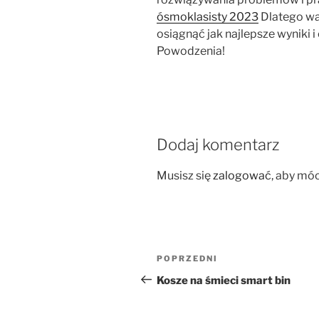
ósmoklasisty 2023
Dlatego war
osiągnąć jak najlepsze wyniki i
Powodzenia!
Dodaj komentarz
Musisz się
zalogować
, aby mó
Nawigacja
Poprzedni
POPRZEDNI
wpisu
wpis
Kosze na śmieci smart bin