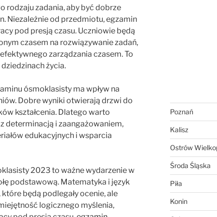
o rodzaju zadania, aby być dobrze
. Niezależnie od przedmiotu, egzamin
racy pod presją czasu. Uczniowie będą
czonym czasem na rozwiązywanie zadań,
efektywnego zarządzania czasem. To
dziedzinach życia.
gzaminu ósmoklasisty ma wpływ na
niów. Dobre wyniki otwierają drzwi do
nków kształcenia. Dlatego warto
Poznań
z determinacją i zaangażowaniem,
Kalisz
riałów edukacyjnych i wsparcia
Ostrów Wielkop
Środa Śląska
lasisty 2023 to ważne wydarzenie w
ołę podstawową. Matematyka i język
Piła
 które będą podlegały ocenie, ale
Konin
miejętność logicznego myślenia,
acy pod presją czasu.
egzamin