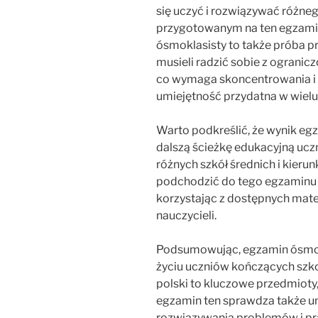
się uczyć i rozwiązywać różneg
przygotowanym na ten egzamin
ósmoklasisty to także próba p
musieli radzić sobie z ograni
co wymaga skoncentrowania i 
umiejętność przydatna w wielu 
Warto podkreślić, że wynik e
dalszą ścieżkę edukacyjną ucz
różnych szkół średnich i kieru
podchodzić do tego egzaminu 
korzystając z dostępnych mate
nauczycieli.
Podsumowując, egzamin ósmok
życiu uczniów kończących szk
polski to kluczowe przedmioty,
egzamin ten sprawdza także u
rozwiązywania problemów i pr