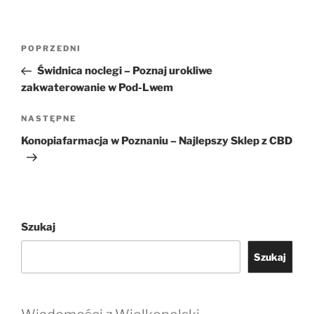
Nawigacja
Poprzedni
POPRZEDNI
wpisu
wpis
Świdnica noclegi – Poznaj urokliwe
zakwaterowanie w Pod-Lwem
Następny
NASTĘPNE
wpis
Konopiafarmacja w Poznaniu – Najlepszy Sklep z CBD
Szukaj
Szukaj