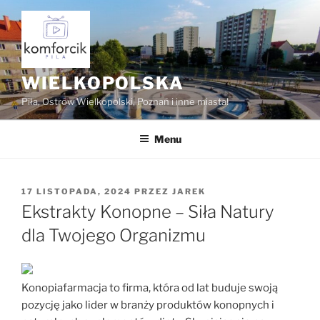
Przejdź
do
treści
WIELKOPOLSKA
Piła, Ostrów Wielkopolski, Poznań i inne miasta!
Menu
OPUBLIKOWANE
17 LISTOPADA, 2024
PRZEZ
JAREK
W
Ekstrakty Konopne – Siła Natury
dla Twojego Organizmu
Konopiafarmacja to firma, która od lat buduje swoją
pozycję jako lider w branży produktów konopnych i