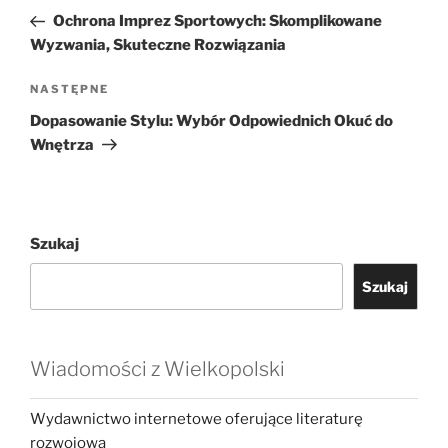
wpisu
wpis
Ochrona Imprez Sportowych: Skomplikowane
Wyzwania, Skuteczne Rozwiązania
Następny
NASTĘPNE
wpis
Dopasowanie Stylu: Wybór Odpowiednich Okuć do
Wnętrza
Szukaj
Szukaj
Wiadomości z Wielkopolski
Wydawnictwo internetowe oferujące literaturę
rozwojową