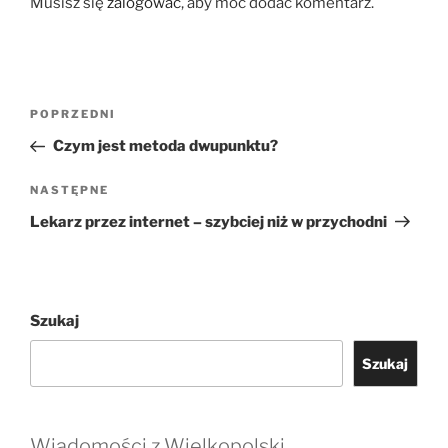
Musisz się
zalogować
, aby móc dodać komentarz.
Nawigacja
Poprzedni
POPRZEDNI
wpisu
wpis
Czym jest metoda dwupunktu?
Następny
NASTĘPNE
wpis
Lekarz przez internet – szybciej niż w przychodni
Szukaj
Szukaj
Wiadomości z Wielkopolski