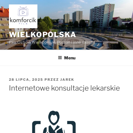
Przejdź
do
treści
WIELKOPOLSKA
Piła, Ostrów Wielkopolski, Poznań i inne miasta!
Menu
OPUBLIKOWANE
28 LIPCA, 2025
PRZEZ
JAREK
W
Internetowe konsultacje lekarskie