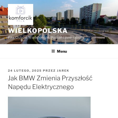
Przejdź
do
treści
WIELKOPOLSKA
Piła, Ostrów Wielkopolski, Poznań i inne miasta!
Menu
OPUBLIKOWANE
24 LUTEGO, 2025
PRZEZ
JAREK
W
Jak BMW Zmienia Przyszłość
Napędu Elektrycznego