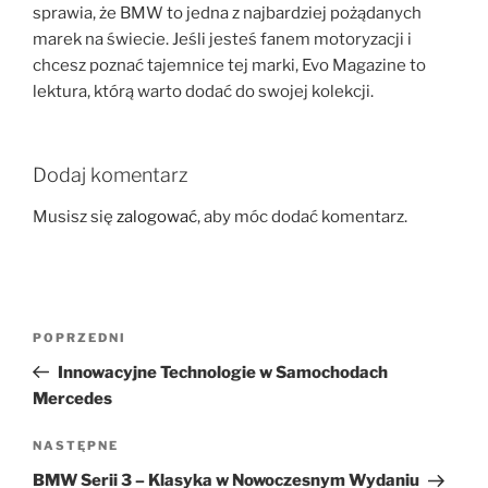
sprawia, że BMW to jedna z najbardziej pożądanych
marek na świecie. Jeśli jesteś fanem motoryzacji i
chcesz poznać tajemnice tej marki, Evo Magazine to
lektura, którą warto dodać do swojej kolekcji.
Dodaj komentarz
Musisz się
zalogować
, aby móc dodać komentarz.
Nawigacja
Poprzedni
POPRZEDNI
wpisu
wpis
Innowacyjne Technologie w Samochodach
Mercedes
Następny
NASTĘPNE
wpis
BMW Serii 3 – Klasyka w Nowoczesnym Wydaniu