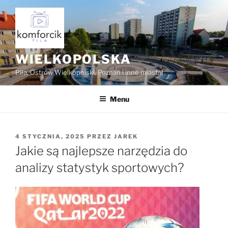
Przejdź
do
treści
WIELKOPOLSKA
Piła, Ostrów Wielkopolski, Poznań i inne miasta!
Menu
OPUBLIKOWANE
4 STYCZNIA, 2025
PRZEZ
JAREK
W
Jakie są najlepsze narzędzia do
analizy statystyk sportowych?