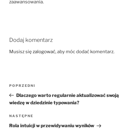
zaawansowania.
Dodaj komentarz
Musisz się
zalogować
, aby móc dodać komentarz.
Nawigacja
Poprzedni
POPRZEDNI
wpisu
wpis
Dlaczego warto regularnie aktualizować swoją
wiedzę w dziedzinie typowania?
Następny
NASTĘPNE
wpis
Rola intuicji w przewidywaniu wyników