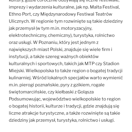
kultury, gdzie corocznie odbywają się liczne festiwale,
imprezy i wydarzenia kulturalne, jak np. Malta Festival,
Ethno Port, czy Międzynarodowy Festiwal Teatrów
Ulicznych. W regionie tym rozwinięte są takie dziedziny
jak przemysł (w tym m.in. motoryzacyjny,
elektrotechniczny, chemiczny), turystyka, rolnictwo
oraz usługi. W Poznaniu, który jest jednym z
największych miast Polski, znajduje się wiele firm i
instytucji, a także szereg ważnych obiektów
kulturalnych i sportowych, takich jak MTP czy Stadion
Miejski. Wielkopolska to także region o bogatej tradycji
kulinarniej. Wśród lokalnych specjałów warto wymienić
m.in. pierogi poznańskie, pyry z gzikiem, rogale
świętomarcińskie, czy kiełbaski z Goląsza
Podsumowując, województwo wielkopolskie to region
o bogatej historii, kulturze i tradycji, gdzie znajdują się
liczne atrakcje turystyczne, a także rozwinięte są takie
dziedziny jak przemysł, turystyka, rolnictwo i usługi.