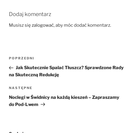
Dodaj komentarz
Musisz się
zalogować
, aby móc dodać komentarz.
Nawigacja
Poprzedni
POPRZEDNI
wpisu
wpis
Jak Skutecznie Spalać Tłuszcz? Sprawdzone Rady
na Skuteczną Redukcję
Następny
NASTĘPNE
wpis
Noclegi w Świdnicy na każdą kieszeń – Zapraszamy
do Pod-Lwem