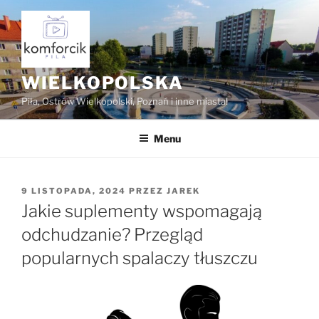
Przejdź
do
treści
WIELKOPOLSKA
Piła, Ostrów Wielkopolski, Poznań i inne miasta!
Menu
OPUBLIKOWANE
9 LISTOPADA, 2024
PRZEZ
JAREK
W
Jakie suplementy wspomagają
odchudzanie? Przegląd
popularnych spalaczy tłuszczu