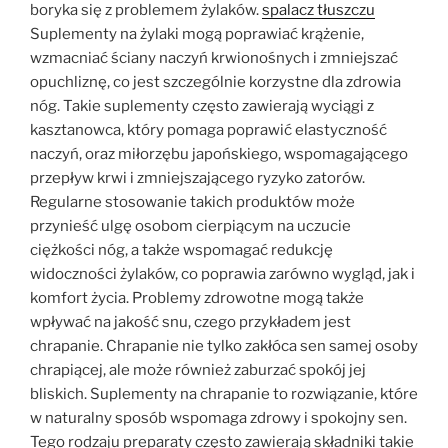
boryka się z problemem żylaków.
spalacz tłuszczu
Suplementy na żylaki mogą poprawiać krążenie,
wzmacniać ściany naczyń krwionośnych i zmniejszać
opuchliznę, co jest szczególnie korzystne dla zdrowia
nóg. Takie suplementy często zawierają wyciągi z
kasztanowca, który pomaga poprawić elastyczność
naczyń, oraz miłorzębu japońskiego, wspomagającego
przepływ krwi i zmniejszającego ryzyko zatorów.
Regularne stosowanie takich produktów może
przynieść ulgę osobom cierpiącym na uczucie
ciężkości nóg, a także wspomagać redukcję
widoczności żylaków, co poprawia zarówno wygląd, jak i
komfort życia. Problemy zdrowotne mogą także
wpływać na jakość snu, czego przykładem jest
chrapanie. Chrapanie nie tylko zakłóca sen samej osoby
chrapiącej, ale może również zaburzać spokój jej
bliskich. Suplementy na chrapanie to rozwiązanie, które
w naturalny sposób wspomaga zdrowy i spokojny sen.
Tego rodzaju preparaty często zawierają składniki takie