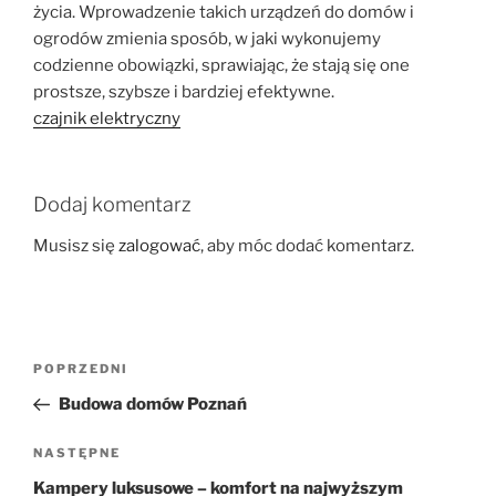
życia. Wprowadzenie takich urządzeń do domów i
ogrodów zmienia sposób, w jaki wykonujemy
codzienne obowiązki, sprawiając, że stają się one
prostsze, szybsze i bardziej efektywne.
czajnik elektryczny
Dodaj komentarz
Musisz się
zalogować
, aby móc dodać komentarz.
Nawigacja
Poprzedni
POPRZEDNI
wpisu
wpis
Budowa domów Poznań
Następny
NASTĘPNE
wpis
Kampery luksusowe – komfort na najwyższym