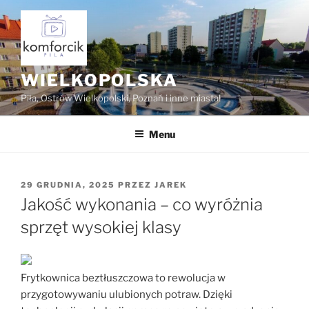
Przejdź
do
treści
WIELKOPOLSKA
Piła, Ostrów Wielkopolski, Poznań i inne miasta!
Menu
OPUBLIKOWANE
29 GRUDNIA, 2025
PRZEZ
JAREK
W
Jakość wykonania – co wyróżnia
sprzęt wysokiej klasy
Frytkownica beztłuszczowa to rewolucja w
przygotowywaniu ulubionych potraw. Dzięki