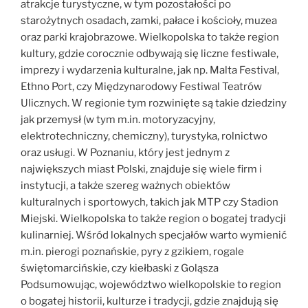
atrakcje turystyczne, w tym pozostałości po
starożytnych osadach, zamki, pałace i kościoły, muzea
oraz parki krajobrazowe. Wielkopolska to także region
kultury, gdzie corocznie odbywają się liczne festiwale,
imprezy i wydarzenia kulturalne, jak np. Malta Festival,
Ethno Port, czy Międzynarodowy Festiwal Teatrów
Ulicznych. W regionie tym rozwinięte są takie dziedziny
jak przemysł (w tym m.in. motoryzacyjny,
elektrotechniczny, chemiczny), turystyka, rolnictwo
oraz usługi. W Poznaniu, który jest jednym z
największych miast Polski, znajduje się wiele firm i
instytucji, a także szereg ważnych obiektów
kulturalnych i sportowych, takich jak MTP czy Stadion
Miejski. Wielkopolska to także region o bogatej tradycji
kulinarniej. Wśród lokalnych specjałów warto wymienić
m.in. pierogi poznańskie, pyry z gzikiem, rogale
świętomarcińskie, czy kiełbaski z Goląsza
Podsumowując, województwo wielkopolskie to region
o bogatej historii, kulturze i tradycji, gdzie znajdują się