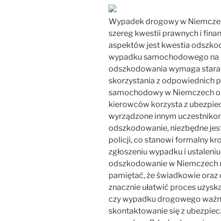
Wypadek drogowy w Niemczech 
szereg kwestii prawnych i fin
aspektów jest kwestia odszkod
wypadku samochodowego na ni
odszkodowania wymaga staranne
skorzystania z odpowiednich 
samochodowy w Niemczech opie
kierowców korzysta z ubezpie
wyrządzone innym uczestniko
odszkodowanie, niezbędne jest
policji, co stanowi formalny k
zgłoszeniu wypadku i ustaleniu
odszkodowanie w Niemczech m
pamiętać, że świadkowie oraz
znacznie ułatwić proces uzyska
czy wypadku drogowego ważne 
skontaktowanie się z ubezpiec