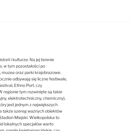
orii i kulturze. Na jej terenie
ne, w tym pozostałości po
y, muzea oraz parki krajobrazowe.
ocznie odbywają się liczne festiwale,
estival, Ethno Port, czy
 regionie tym rozwinięte są takie
jny, elektrotechniczny, chemiczny),
który jest jednym z największych
ji, a także szereg ważnych obiektów
Stadion Miejski. Wielkopolska to
ród lokalnych specjałów warto
iem, rogale świętomarcińskie, czy