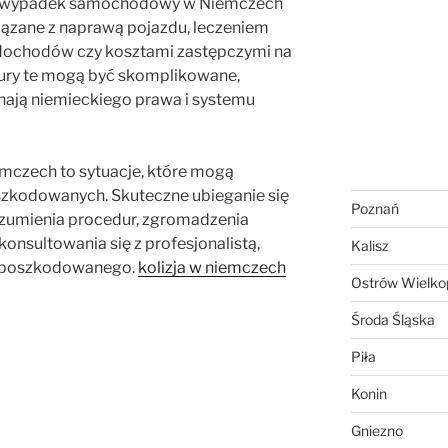
a wypadek samochodowy w Niemczech
iązane z naprawą pojazdu, leczeniem
 dochodów czy kosztami zastępczymi na
ury te mogą być skomplikowane,
znają niemieckiego prawa i systemu
zech to sytuacje, które mogą
szkodowanych. Skuteczne ubieganie się
Poznań
umienia procedur, zgromadzenia
onsultowania się z profesjonalistą,
Kalisz
w poszkodowanego.
kolizja w niemczech
Ostrów Wielkop
Środa Śląska
Piła
Konin
Gniezno