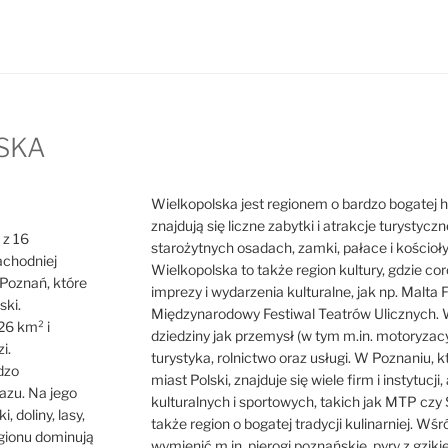
SKA
Wielkopolska jest regionem o bardzo bogatej hist
znajdują się liczne zabytki i atrakcje turystycz
 z 16
starożytnych osadach, zamki, pałace i kościoł
achodniej
Wielkopolska to także region kultury, gdzie cor
o Poznań, które
imprezy i wydarzenia kulturalne, jak np. Malta F
ski.
Międzynarodowy Festiwal Teatrów Ulicznych. W
26 km² i
dziedziny jak przemysł (w tym m.in. motoryzacy
i.
turystyka, rolnictwo oraz usługi. W Poznaniu, 
dzo
miast Polski, znajduje się wiele firm i instytuc
azu. Na jego
kulturalnych i sportowych, takich jak MTP czy 
i, doliny, lasy,
także region o bogatej tradycji kulinarniej. Wś
egionu dominują
wymienić m.in. pierogi poznańskie, pyry z gzik