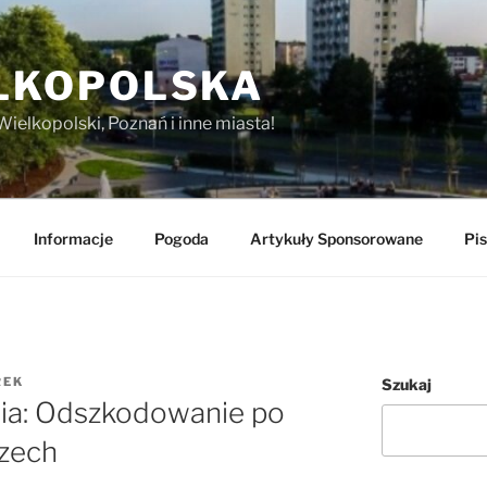
LKOPOLSKA
Wielkopolski, Poznań i inne miasta!
Informacje
Pogoda
Artykuły Sponsorowane
Pis
REK
Szukaj
nia: Odszkodowanie po
zech