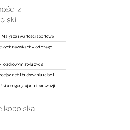
ości z
olski
 Małysza i wartości sportowe
rowych nawykach – od czego
ki o zdrowym stylu życia
gocjacjach i budowaniu relacji
ążki o negocjacjach i perswazji
elkopolska