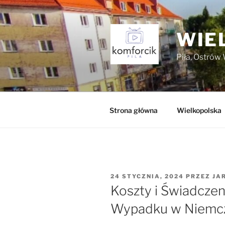
Przejdź
do
treści
WIE
Piła, Ostrów 
Strona główna
Wielkopolska
OPUBLIKOWANE
24 STYCZNIA, 2024
PRZEZ
JA
W
Koszty i Świadcze
Wypadku w Niemc