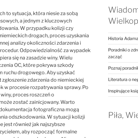
Wiadom
to sytuacja, która niesie za sobą
Wielkop
ansowych, a jednym z kluczowych
owania. W przypadku kolizji czy
emieckich drogach, proces uzyskania
Historia Adama
j analizy okoliczności zdarzenia i
Poradniki o zd
procedur. Odpowiedzialność za wypadek
zacząć
ra się na zasadzie winy. Wielu
czenia OC, które pokrywa szkody
Poznaj poradni
m ruchu drogowego. Aby uzyskać
Literatura o ne
 zgłoszenie zdarzenia do niemieckiej
rok w procesie rozpatrywania sprawy. Po
Inspirujące ksi
 winy, proces roszczeń o
oże zostać zainicjowany. Warto
 dokumentacja fotograficzna mogą
Piła, Wi
nia odszkodowania. W sytuacji kolizji
jest również jak najszybsze
zycielem, aby rozpocząć formalne