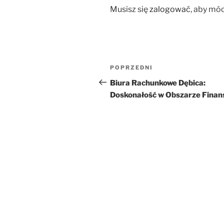
Musisz się
zalogować
, aby mó
Nawigacja
Poprzedni
POPRZEDNI
wpisu
wpis
Biura Rachunkowe Dębica:
Doskonałość w Obszarze Fina