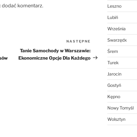
c dodać komentarz.
Leszno
Lubiń
Września
Swarzędx
NASTĘPNE
Następny
wpis
Tanie Samochody w Warszawie:
Śrem
nsów
Ekonomiczne Opcje Dla Każdego
Turek
Jarocin
Gostyń
Kępno
Nowy Tomyśl
Wolsztyn