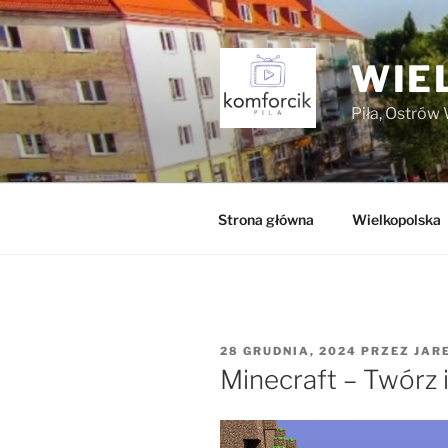
Przejdź
do
treści
WIE
Piła, Ostrów 
Strona główna
Wielkopolska
OPUBLIKOWANE
28 GRUDNIA, 2024
PRZEZ
JAR
W
Minecraft – Twórz i