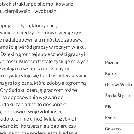
stych struktur po skomplikowane
 cierpliwości i wyobraźni.
opcja dla tych, którzy chcą
wania pieniędzy. Darmowe wersje gry
ale nadal zapewniają mnóstwo zabawy.
larnością wśród graczy w różnym wieku,
. Dzięki ogromnej społeczności graczy i
awartości, Minecraft stale zyskuje nowych
Poznań
zwalają na wspólną grę z innymi
Kalisz
rozrywka staje się bardziej interaktywna
na gra logiczna, która zdobyła ogromną
Ostrów Wielkop
 Gry Sudoku oferują graczom różne
Środa Śląska
la na dopasowanie wyzwań do
 Sudoku za darmo to doskonała
Piła
cą poprawić swoje zdolności
Konin
udoku online umożliwiają szybkie i
eczności korzystania z papieru czy
Gniezno
ędu na to, czy preferujesz układanie