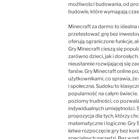
możliwości budowania, od pro
budowle, które wymagają czasu,
Minecraft za darmo to idealna 
przetestować grę bez inwesto
oferują ograniczone funkcje, 
Gry Minecraft cieszą się popu
zarówno dzieci, jak i dorosłych
nieustannie rozwijającej się z
fanów. Gry Minecraft online po
użytkownikami, co sprawia, że 
i społeczna. Sudoku to klasycz
popularność na całym świecie.
poziomy trudności, co pozwa
indywidualnych umiejętności.
propozycja dla tych, którzy ch
matematyczne i logiczne. Gry S
łatwe rozpoczęcie gry bez koni
specjalnych narzędzi. Bez wzgl