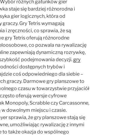
. Wybór różnych gatunków gier
ka staje się bardziej różnorodna i
asyka gier logicznych, która od
ny graczy. Gry Tetris wymagają
a i zręczności, co sprawia, że są
 gry Tetris oferują różnorodne
wieloosobowe, co pozwala na rywalizację
online zapewniają dynamiczną rozrywkę,
az szybkość podejmowania decyzji.
gry
rodności dostępnych trybów i
jdzie coś odpowiedniego dla siebie –
ch graczy. Darmowe gry planszowe to
olnego czasu w towarzystwie przyjaciół
e często oferują wersje cyfrowe
jak Monopoly, Scrabble czy Carcassonne,
ą w dowolnym miejscu i czasie.
er sprawia, że gry planszowe stają się
ywne, umożliwiając rywalizację z innymi
e to także okazja do wspólnego