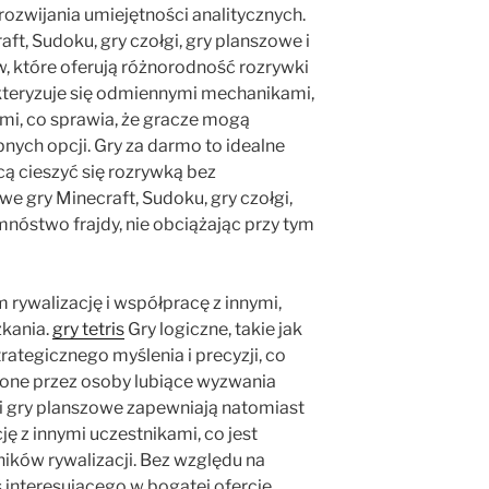
rozwijania umiejętności analitycznych.
ft, Sudoku, gry czołgi, gry planszowe i
łów, które oferują różnorodność rozrywki
akteryzuje się odmiennymi mechanikami,
i, co sprawia, że gracze mogą
nych opcji. Gry za darmo to idealne
cą cieszyć się rozrywką bez
 gry Minecraft, Sudoku, gry czołgi,
mnóstwo frajdy, nie obciążając przy tym
 rywalizację i współpracę z innymi,
zkania.
gry tetris
Gry logiczne, takie jak
rategicznego myślenia i precyzji, co
nione przez osoby lubiące wyzwania
e i gry planszowe zapewniają natomiast
ję z innymi uczestnikami, co jest
ników rywalizacji. Bez względu na
ś interesującego w bogatej ofercie