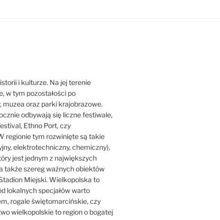
orii i kulturze. Na jej terenie
ne, w tym pozostałości po
y, muzea oraz parki krajobrazowe.
ocznie odbywają się liczne festiwale,
estival, Ethno Port, czy
 regionie tym rozwinięte są takie
jny, elektrotechniczny, chemiczny),
który jest jednym z największych
ji, a także szereg ważnych obiektów
Stadion Miejski. Wielkopolska to
ród lokalnych specjałów warto
iem, rogale świętomarcińskie, czy
o wielkopolskie to region o bogatej