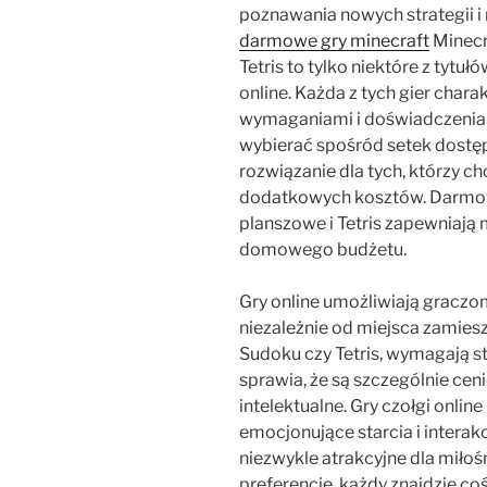
poznawania nowych strategii i 
darmowe gry minecraft
Minecra
Tetris to tylko niektóre z tytu
online. Każda z tych gier char
wymaganiami i doświadczeniam
wybierać spośród setek dostęp
rozwiązanie dla tych, którzy ch
dodatkowych kosztów. Darmowe
planszowe i Tetris zapewniają 
domowego budżetu.
Gry online umożliwiają graczom
niezależnie od miejsca zamies
Sudoku czy Tetris, wymagają st
sprawia, że są szczególnie ce
intelektualne. Gry czołgi onlin
emocjonujące starcia i interakc
niezwykle atrakcyjne dla miłoś
preferencje, każdy znajdzie co