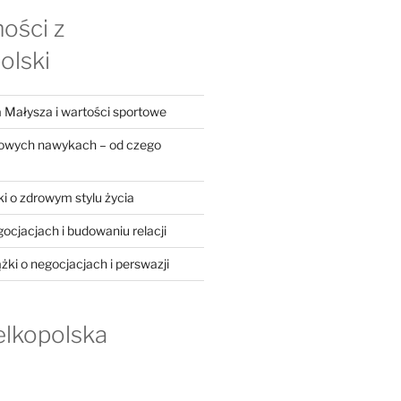
ości z
olski
 Małysza i wartości sportowe
rowych nawykach – od czego
ki o zdrowym stylu życia
gocjacjach i budowaniu relacji
ążki o negocjacjach i perswazji
elkopolska