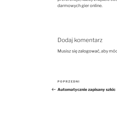
darmowych gier online.
Dodaj komentarz
Musisz się
zalogować
, aby mó
Nawigacja
Poprzedni
POPRZEDNI
wpisu
wpis
Automatycznie zapisany szkic