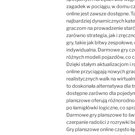
zagadek w pociągu, w domu cz
online jest zawsze dostępne. Tan
najbardziej dynamicznych kateg
graczom na prowadzenie starć w
zarówno strategia, jak i zręczno
gry, takie jak bitwy zespołowe,
indywidualna. Darmowe gry czo
różnych modeli pojazdów, co c
Dzięki stałym aktualizacjom i r
online przyciągają nowych gra
realistycznych walk na wirtual
to doskonała alternatywa dla t
dostępne zarówno dla pojedyncz
planszowe oferują różnorodnoś
po łamigłówki logiczne, co spra
Darmowe gry planszowe to świ
czerpanie radości z rozrywki b
Gry planszowe online często łą