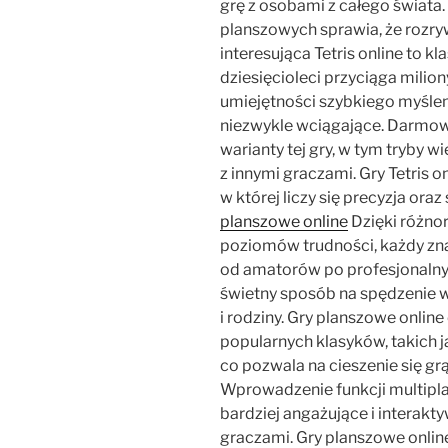
grę z osobami z całego świata
planszowych sprawia, że rozryw
interesująca Tetris online to kl
dziesięcioleci przyciąga milio
umiejętności szybkiego myśleni
niezwykle wciągające. Darmowe
warianty tej gry, w tym tryby 
z innymi graczami. Gry Tetris 
w której liczy się precyzja or
planszowe online
Dzięki różno
poziomów trudności, każdy zna
od amatorów po profesjonalny
świetny sposób na spędzenie w
i rodziny. Gry planszowe onlin
popularnych klasyków, takich 
co pozwala na cieszenie się gr
Wprowadzenie funkcji multiplay
bardziej angażujące i interakt
graczami. Gry planszowe onlin