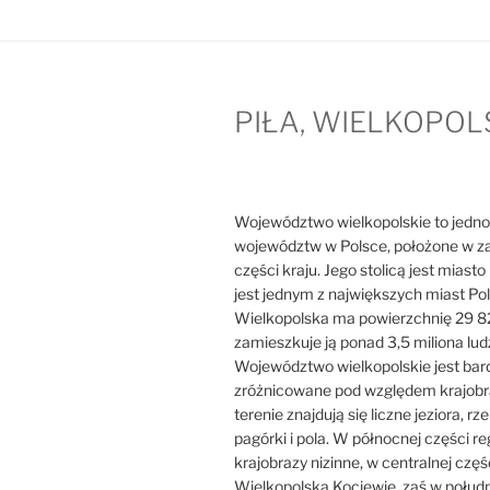
PIŁA, WIELKOPOL
Województwo wielkopolskie to jedno
województw w Polsce, położone w z
części kraju. Jego stolicą jest miast
jest jednym z największych miast Pol
Wielkopolska ma powierzchnię 29 8
zamieszkuje ją ponad 3,5 miliona ludz
Województwo wielkopolskie jest bar
zróżnicowane pod względem krajobr
terenie znajdują się liczne jeziora, rzek
pagórki i pola. W północnej części r
krajobrazy nizinne, w centralnej częś
Wielkopolska Kociewie, zaś w połudn