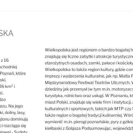
SKA
Wielkopolska jest regionem o bardzo bogatej hist
znajdują się liczne zabytki i atrakcje turystycz
 z 16
starożytnych osadach, zamki, pałace i kościoł
achodniej
Wielkopolska to także region kultury, gdzie cor
o Poznań, które
imprezy i wydarzenia kulturalne, jak np. Malta F
ski.
Międzynarodowy Festiwal Teatrów Ulicznych. W
26 km² i
dziedziny jak przemysł (w tym m.in. motoryzacy
i.
turystyka, rolnictwo oraz usługi. W Poznaniu, 
dzo
miast Polski, znajduje się wiele firm i instytuc
azu. Na jego
kulturalnych i sportowych, takich jak MTP czy 
i, doliny, lasy,
także region o bogatej tradycji kulinarniej. Wś
egionu dominują
wymienić m.in. pierogi poznańskie, pyry z gzik
ci rozciąga się
kiełbaski z Goląsza Podsumowując, województw
iowej - Sudety.