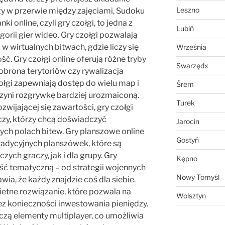
Leszno
y w przerwie między zajęciami, Sudoku
ki online, czyli gry czołgi, to jedna z
Lubiń
orii gier wideo. Gry czołgi pozwalają
 wirtualnych bitwach, gdzie liczy się
Września
ść. Gry czołgi online oferują różne tryby
Swarzędx
 obrona terytoriów czy rywalizacja
łgi zapewniają dostęp do wielu map i
Śrem
zyni rozgrywkę bardziej urozmaiconą.
Turek
ozwijającej się zawartości, gry czołgi
czy, którzy chcą doświadczyć
Jarocin
nych polach bitew. Gry planszowe online
Gostyń
radycyjnych planszówek, które są
ych graczy, jak i dla grupy. Gry
Kępno
ć tematyczną – od strategii wojennych
Nowy Tomyśl
wia, że każdy znajdzie coś dla siebie.
etne rozwiązanie, które pozwala na
Wolsztyn
ez konieczności inwestowania pieniędzy.
czą elementy multiplayer, co umożliwia