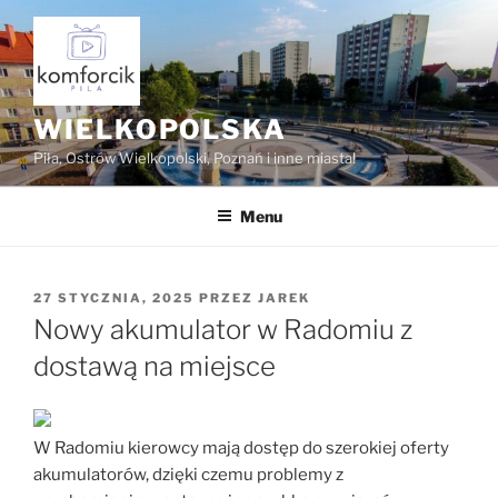
Przejdź
do
treści
WIELKOPOLSKA
Piła, Ostrów Wielkopolski, Poznań i inne miasta!
Menu
OPUBLIKOWANE
27 STYCZNIA, 2025
PRZEZ
JAREK
W
Nowy akumulator w Radomiu z
dostawą na miejsce
W Radomiu kierowcy mają dostęp do szerokiej oferty
akumulatorów, dzięki czemu problemy z