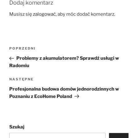
Dodaj komentarz
Musisz się
zalogować
, aby móc dodać komentarz.
Nawigacja
Poprzedni
POPRZEDNI
wpisu
wpis
Problemy z akumulatorem? Sprawdź usługi w
Radomiu
Następny
NASTĘPNE
wpis
Profesjonalna budowa domów jednorodzinnych w
Poznaniu z EcoHome Poland
Szukaj