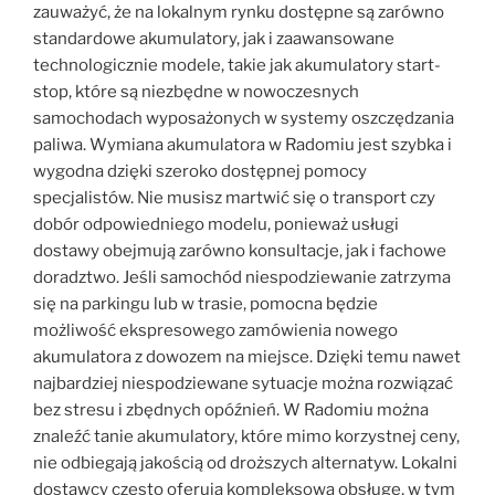
zauważyć, że na lokalnym rynku dostępne są zarówno
standardowe akumulatory, jak i zaawansowane
technologicznie modele, takie jak akumulatory start-
stop, które są niezbędne w nowoczesnych
samochodach wyposażonych w systemy oszczędzania
paliwa. Wymiana akumulatora w Radomiu jest szybka i
wygodna dzięki szeroko dostępnej pomocy
specjalistów. Nie musisz martwić się o transport czy
dobór odpowiedniego modelu, ponieważ usługi
dostawy obejmują zarówno konsultacje, jak i fachowe
doradztwo. Jeśli samochód niespodziewanie zatrzyma
się na parkingu lub w trasie, pomocna będzie
możliwość ekspresowego zamówienia nowego
akumulatora z dowozem na miejsce. Dzięki temu nawet
najbardziej niespodziewane sytuacje można rozwiązać
bez stresu i zbędnych opóźnień. W Radomiu można
znaleźć tanie akumulatory, które mimo korzystnej ceny,
nie odbiegają jakością od droższych alternatyw. Lokalni
dostawcy często oferują kompleksową obsługę, w tym