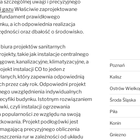
 szczególnej uwagi i precyzyjnego
ji gazu
Właściwie zaprojektowane
ą fundament prawidłowego
u, a ich odpowiednia realizacja
zędności oraz dbałość o środowisko.
iura projektów sanitarnych
jekty, takie jak instalacje centralnego
gowe, kanalizacyjne, klimatyzacyjne, a
Poznań
jekt instalacji CO to jeden z
anych, który zapewnia odpowiednią
Kalisz
 przez cały rok. Odpowiedni projekt
Ostrów Wielkop
ego uwzględnienia indywidualnych
ecyfiki budynku. Istotnym rozwiązaniem
Środa Śląska
wki, czyli instalacji ogrzewania
Piła
 popularności ze względu na swoją
kowania. Projekt podłogówki jest
Konin
magającą precyzyjnego obliczenia
Gniezno
szczenia rur w zależności od układu