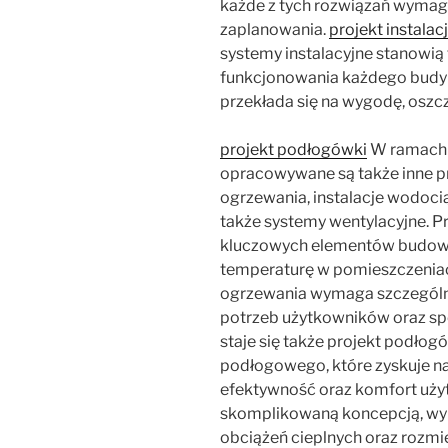
każde z tych rozwiązań wymaga
zaplanowania.
projekt instalac
systemy instalacyjne stanowi
funkcjonowania każdego budynk
przekłada się na wygodę, oszc
projekt podłogówki
W ramach b
opracowywane są także inne pro
ogrzewania, instalacje wodocią
także systemy wentylacyjne. Pro
kluczowych elementów budowl
temperaturę w pomieszczeniach
ogrzewania wymaga szczególn
potrzeb użytkowników oraz sp
staje się także projekt podłogó
podłogowego, które zyskuje na
efektywność oraz komfort użyt
skomplikowaną koncepcją, wy
obciążeń cieplnych oraz rozmie