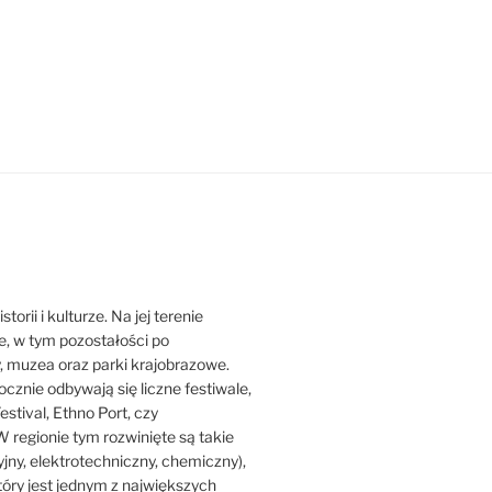
orii i kulturze. Na jej terenie
ne, w tym pozostałości po
y, muzea oraz parki krajobrazowe.
ocznie odbywają się liczne festiwale,
estival, Ethno Port, czy
 regionie tym rozwinięte są takie
jny, elektrotechniczny, chemiczny),
który jest jednym z największych