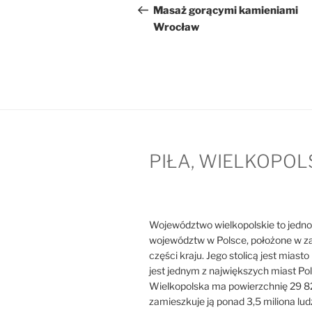
wpisu
wpis
Masaż gorącymi kamieniami
Wrocław
PIŁA, WIELKOPOL
Województwo wielkopolskie to jedno
województw w Polsce, położone w z
części kraju. Jego stolicą jest miast
jest jednym z największych miast Pol
Wielkopolska ma powierzchnię 29 8
zamieszkuje ją ponad 3,5 miliona ludz