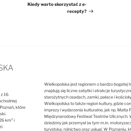
wpis
Kiedy warto skorzystać z e-
recepty?
SKA
Wielkopolska jest regionem o bardzo bogatej hist
znajdują się liczne zabytki i atrakcje turystycz
 z 16
starożytnych osadach, zamki, pałace i kościoł
achodniej
Wielkopolska to także region kultury, gdzie cor
o Poznań, które
imprezy i wydarzenia kulturalne, jak np. Malta F
ski.
Międzynarodowy Festiwal Teatrów Ulicznych. W
26 km² i
dziedziny jak przemysł (w tym m.in. motoryzacy
i.
turystyka, rolnictwo oraz usługi. W Poznaniu, 