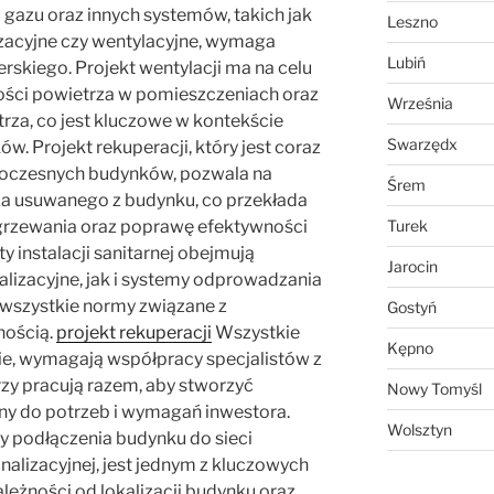
i gazu oraz innych systemów, takich jak
Leszno
yzacyjne czy wentylacyjne, wymaga
Lubiń
rskiego. Projekt wentylacji ma na celu
ości powietrza w pomieszczeniach oraz
Września
za, co jest kluczowe w kontekście
Swarzędx
w. Projekt rekuperacji, który jest coraz
oczesnych budynków, pozwala na
Śrem
za usuwanego z budynku, co przekłada
ogrzewania oraz poprawę efektywności
Turek
y instalacji sanitarnej obejmują
Jarocin
lizacyjne, jak i systemy odprowadzania
 wszystkie normy związane z
Gostyń
nością.
projekt rekuperacji
Wszystkie
Kępno
ie, wymagają współpracy specjalistów z
órzy pracują razem, aby stworzyć
Nowy Tomyśl
y do potrzeb i wymagań inwestora.
Wolsztyn
zy podłączenia budynku do sieci
alizacyjnej, jest jednym z kluczowych
leżności od lokalizacji budynku oraz