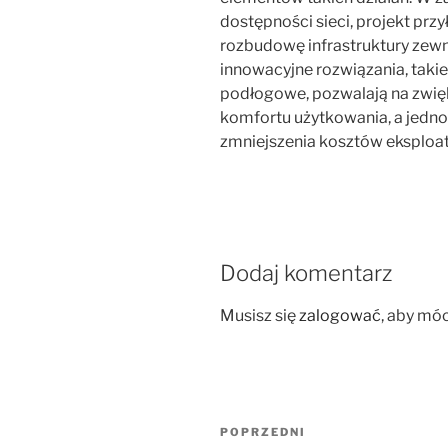
dostępności sieci, projekt pr
rozbudowę infrastruktury zewn
innowacyjne rozwiązania, takie
podłogowe, pozwalają na zwięk
komfortu użytkowania, a jedno
zmniejszenia kosztów eksploa
Dodaj komentarz
Musisz się
zalogować
, aby mó
Nawigacja
Poprzedni
POPRZEDNI