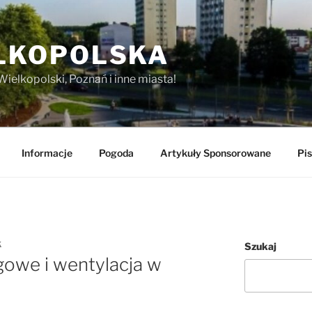
LKOPOLSKA
Wielkopolski, Poznań i inne miasta!
Informacje
Pogoda
Artykuły Sponsorowane
Pis
K
Szukaj
owe i wentylacja w