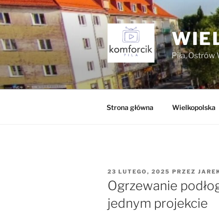
Przejdź
do
treści
WIE
Piła, Ostrów 
Strona główna
Wielkopolska
OPUBLIKOWANE
23 LUTEGO, 2025
PRZEZ
JARE
W
Ogrzewanie podłog
jednym projekcie