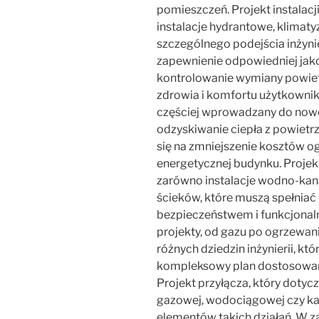
pomieszczeń. Projekt instalacj
instalacje hydrantowe, klimat
szczególnego podejścia inżynie
zapewnienie odpowiedniej jak
kontrolowanie wymiany powietr
zdrowia i komfortu użytkownikó
częściej wprowadzany do now
odzyskiwanie ciepła z powietr
się na zmniejszenie kosztów 
energetycznej budynku. Projekt
zarówno instalacje wodno-kana
ścieków, które muszą spełniać
bezpieczeństwem i funkcjonal
projekty, od gazu po ogrzewan
różnych dziedzin inżynierii, kt
kompleksowy plan dostosowan
Projekt przyłącza, który dotyc
gazowej, wodociągowej czy kan
elementów takich działań. W za