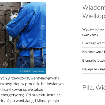
Wiadom
Wielkop
Wydawnictwo in
rozwojową
Dlaczego warto
Najciekawsze b
Biografie ludzi
Najlepsze ksią
wych, grzewczych, wentylacyjnych i
luczowy etap w procesie budowlanym,
Piła, Wi
rt użytkowania, ale także
energetyczną. Od projektu instalacji
e, aż po wentylację i klimatyzację –