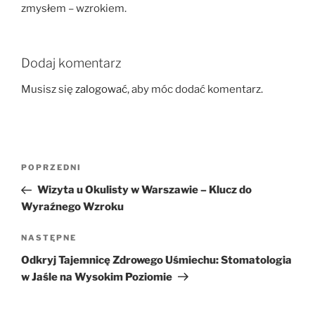
zmysłem – wzrokiem.
Dodaj komentarz
Musisz się
zalogować
, aby móc dodać komentarz.
Nawigacja
Poprzedni
POPRZEDNI
wpisu
wpis
Wizyta u Okulisty w Warszawie – Klucz do
Wyraźnego Wzroku
Następny
NASTĘPNE
wpis
Odkryj Tajemnicę Zdrowego Uśmiechu: Stomatologia
w Jaśle na Wysokim Poziomie