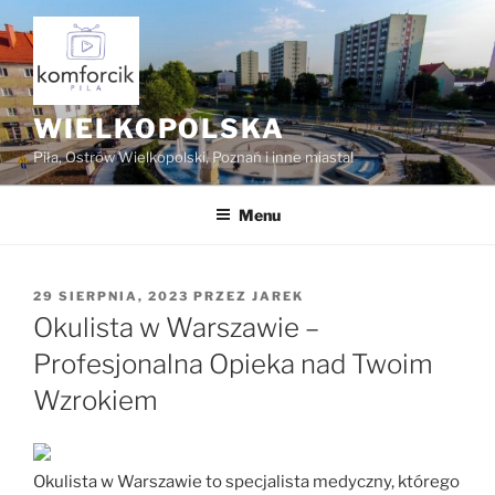
Przejdź
do
treści
WIELKOPOLSKA
Piła, Ostrów Wielkopolski, Poznań i inne miasta!
Menu
OPUBLIKOWANE
29 SIERPNIA, 2023
PRZEZ
JAREK
W
Okulista w Warszawie –
Profesjonalna Opieka nad Twoim
Wzrokiem
Okulista w Warszawie to specjalista medyczny, którego