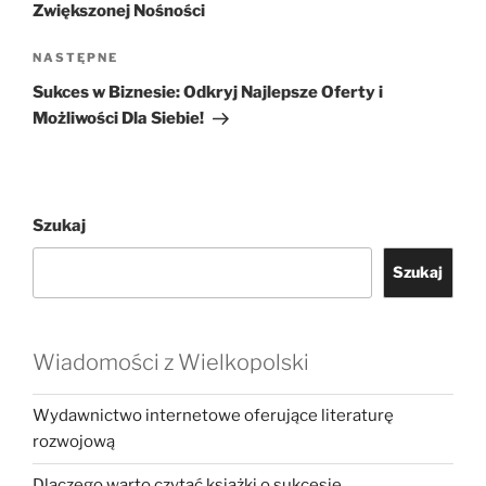
Zwiększonej Nośności
Następny
NASTĘPNE
wpis
Sukces w Biznesie: Odkryj Najlepsze Oferty i
Możliwości Dla Siebie!
Szukaj
Szukaj
Wiadomości z Wielkopolski
Wydawnictwo internetowe oferujące literaturę
rozwojową
Dlaczego warto czytać książki o sukcesie