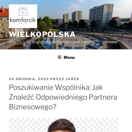
Przejdź
do
treści
WIELKOPOLSKA
Piła, Ostrów Wielkopolski, Poznań i inne miasta!
Menu
OPUBLIKOWANE
20 GRUDNIA, 2023
PRZEZ
JAREK
W
Poszukiwanie Wspólnika: Jak
Znaleźć Odpowiedniego Partnera
Biznesowego?