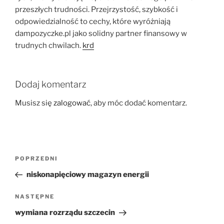
przeszłych trudności. Przejrzystość, szybkość i
odpowiedzialność to cechy, które wyróżniają
dampozyczke.pl jako solidny partner finansowy w
trudnych chwilach.
krd
Dodaj komentarz
Musisz się
zalogować
, aby móc dodać komentarz.
Nawigacja
Poprzedni
POPRZEDNI
wpisu
wpis
niskonapięciowy magazyn energii
Następny
NASTĘPNE
wpis
wymiana rozrządu szczecin