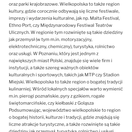
oraz parki krajobrazowe. Wielkopolska to także region
kultury, gdzie corocznie odbywają się liczne festiwale,
imprezy i wydarzenia kulturalne, jak np. Malta Festival,
Ethno Port, czy Międzynarodowy Festiwal Teatrów
Ulicznych. W regionie tym rozwinięte są takie dziedziny
jak przemysł (w tym m.in. motoryzacyjny,
elektrotechniczny, chemiczny), turystyka, rolnictwo
oraz usługi. W Poznaniu, który jest jednym z
największych miast Polski, znajduje się wiele firm i
instytucji, a także szereg ważnych obiektów
kulturalnych i sportowych, takich jak MTP czy Stadion
Miejski. Wielkopolska to także region o bogatej tradycji
kulinarniej. Wśród lokalnych specjałów warto wymienić
m.in. pierogi poznańskie, pyry z gzikiem, rogale
świętomarcińskie, czy kiełbaski z Goląsza
Podsumowując, województwo wielkopolskie to region
o bogatej historii, kulturze i tradycji, gdzie znajdują się
liczne atrakcje turystyczne, a także rozwinięte są takie
dziedziny jak przemysł, turystyka, rolnictwo i usługi.