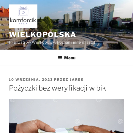
Przejdź
do
treści
WIELKOPOLSKA
Piła, Ostrów Wielkopolski, Poznań i inne miasta!
Menu
OPUBLIKOWANE
10 WRZEŚNIA, 2023
PRZEZ
JAREK
W
Pożyczki bez weryfikacji w bik