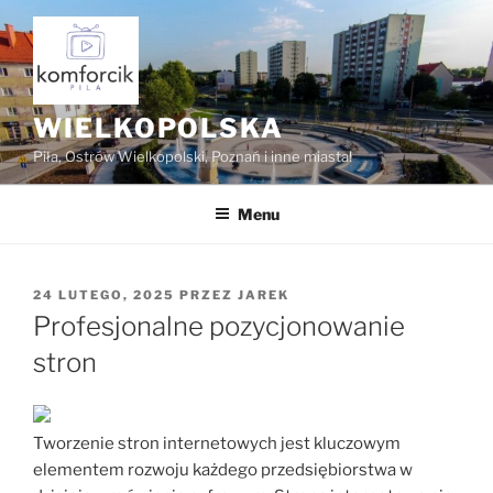
Przejdź
do
treści
WIELKOPOLSKA
Piła, Ostrów Wielkopolski, Poznań i inne miasta!
Menu
OPUBLIKOWANE
24 LUTEGO, 2025
PRZEZ
JAREK
W
Profesjonalne pozycjonowanie
stron
Tworzenie stron internetowych jest kluczowym
elementem rozwoju każdego przedsiębiorstwa w