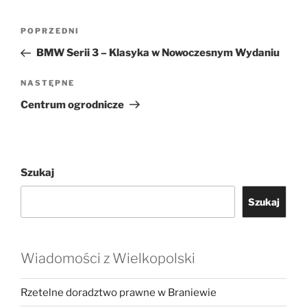
Nawigacja
Poprzedni
POPRZEDNI
wpisu
wpis
BMW Serii 3 – Klasyka w Nowoczesnym Wydaniu
Następny
NASTĘPNE
wpis
Centrum ogrodnicze
Szukaj
Szukaj
Wiadomości z Wielkopolski
Rzetelne doradztwo prawne w Braniewie