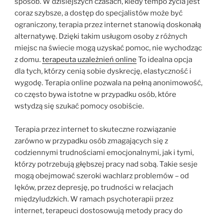
sposób. W dzisiejszych czasach, kiedy tempo życia jest
coraz szybsze, a dostęp do specjalistów może być
ograniczony, terapia przez internet stanowią doskonałą
alternatywę. Dzięki takim usługom osoby z różnych
miejsc na świecie mogą uzyskać pomoc, nie wychodząc
z domu.
terapeuta uzależnień online
To idealna opcja
dla tych, którzy cenią sobie dyskrecję, elastyczność i
wygodę. Terapia online pozwala na pełną anonimowość,
co często bywa istotne w przypadku osób, które
wstydzą się szukać pomocy osobiście.
Terapia przez internet to skuteczne rozwiązanie
zarówno w przypadku osób zmagających się z
codziennymi trudnościami emocjonalnymi, jak i tymi,
którzy potrzebują głębszej pracy nad sobą. Takie sesje
mogą obejmować szeroki wachlarz problemów – od
lęków, przez depresję, po trudności w relacjach
międzyludzkich. W ramach psychoterapii przez
internet, terapeuci dostosowują metody pracy do