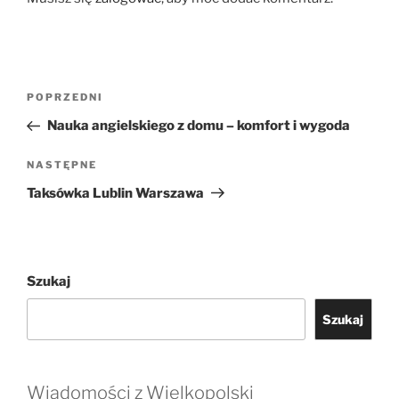
Nawigacja
Poprzedni
POPRZEDNI
wpisu
wpis
Nauka angielskiego z domu – komfort i wygoda
Następny
NASTĘPNE
wpis
Taksówka Lublin Warszawa
Szukaj
Szukaj
Wiadomości z Wielkopolski