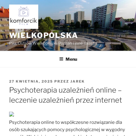
Przejdź
do
treści
WIELKOPOLSKA
Piła, Ostrów Wielkopolski, Poznań i inne miasta!
Menu
OPUBLIKOWANE
27 KWIETNIA, 2025
PRZEZ
JAREK
W
Psychoterapia uzależnień online –
leczenie uzależnień przez internet
Psychoterapia online to współczesne rozwiązanie dla
osób szukających pomocy psychologicznej w wygodny