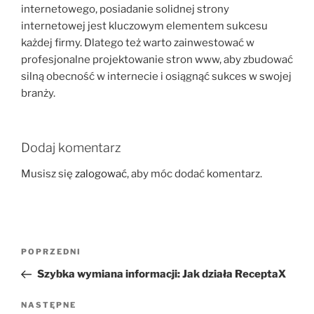
internetowego, posiadanie solidnej strony
internetowej jest kluczowym elementem sukcesu
każdej firmy. Dlatego też warto zainwestować w
profesjonalne projektowanie stron www, aby zbudować
silną obecność w internecie i osiągnąć sukces w swojej
branży.
Dodaj komentarz
Musisz się
zalogować
, aby móc dodać komentarz.
Nawigacja
Poprzedni
POPRZEDNI
wpisu
wpis
Szybka wymiana informacji: Jak działa ReceptaX
Następny
NASTĘPNE