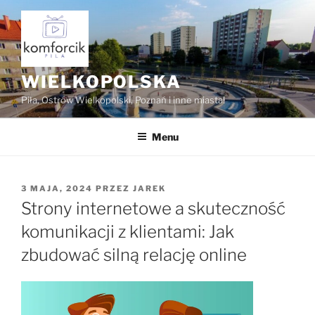
Przejdź
do
treści
WIELKOPOLSKA
Piła, Ostrów Wielkopolski, Poznań i inne miasta!
Menu
OPUBLIKOWANE
3 MAJA, 2024
PRZEZ
JAREK
W
Strony internetowe a skuteczność
komunikacji z klientami: Jak
zbudować silną relację online