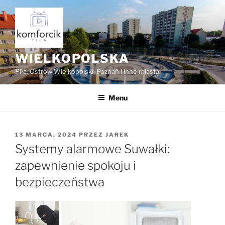
Przejdź
do
treści
WIELKOPOLSKA
Piła, Ostrów Wielkopolski, Poznań i inne miasta!
Menu
OPUBLIKOWANE
13 MARCA, 2024
PRZEZ
JAREK
W
Systemy alarmowe Suwałki:
zapewnienie spokoju i
bezpieczeństwa