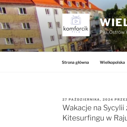
Przejdź
do
treści
WIE
Piła, Ostrów 
Strona główna
Wielkopolska
OPUBLIKOWANE
27 PAŹDZIERNIKA, 2024
PRZE
W
Wakacje na Sycylii
Kitesurfingu w Raj