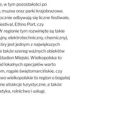
ne, w tym pozostałości po
y, muzea oraz parki krajobrazowe.
ocznie odbywają się liczne festiwale,
estival, Ethno Port, czy
 regionie tym rozwinięte są takie
jny, elektrotechniczny, chemiczny),
który jest jednym z największych
ji, a także szereg ważnych obiektów
Stadion Miejski. Wielkopolska to
ród lokalnych specjałów warto
iem, rogale świętomarcińskie, czy
o wielkopolskie to region o bogatej
iczne atrakcje turystyczne, a także
tyka, rolnictwo i usługi.