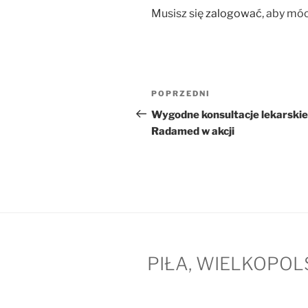
Musisz się
zalogować
, aby mó
Nawigacja
Poprzedni
POPRZEDNI
wpisu
wpis
Wygodne konsultacje lekarskie
Radamed w akcji
PIŁA, WIELKOPOL