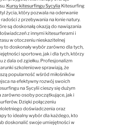
ksu.
Kursy kitesurfingu Sycylia
Kitesurfing
o styl życia, który pozwala na oderwanie
 radości z przebywania na łonie natury.
tóre są doskonałą okazją do nawiązania
świadczeń z innymi kitesurferami i
su w otoczeniu nieskazitelnej
py to doskonały wybór zarówno dla tych,
jętności sportowe, jak i dla tych, którzy
z dala od zgiełku. Profesjonalizm
arunki szkoleniowe sprawiają, że
ększą popularność wśród miłośników
iejsca na efektywny rozwój swoich
esurfingu na Sycylii cieszy się dużym
ga zarówno osoby początkujące, jak i
rferów. Dzięki połączeniu
eloletniego doświadczenia oraz
rapy to idealny wybór dla każdego, kto
lub doskonalić swoje umiejętności w