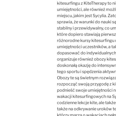
kitesurfingu z KiteTherapy to 
umiejętności, ale również mo
miejscu, jakim jest Sycylia. Za
sprawia, że warunki do nauki są
stabilny i przewidywalny, co u
które dopiero stawiają pierwsze
różnorodne kursy kitesurfingu
umiejętności uczestników, a ta
dopasować do indywidualnych 
organizuje również obozy kites
doskonałą okazję do intensywne
tego sportu i spędzenia aktyw
Obozy te są świetnym rozwiąz
rozpocząć swoją przygodę z kit
podnieść swoje umiejętności n
wakacji kitesurfingowych na Syc
codzienne lekcje kite, ale takż
także na odkrywanie uroków te
którzy marzą o wakacjach pełn