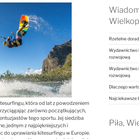
Wiadom
Wielkop
Rzetelne dora
Wydawnictwo in
rozwojową
Wydawnictwo in
rozwojową
Dlaczego warto
Najciekawsze b
itesurfingu, która od lat z powodzeniem
 przyciągając zarówno początkujących,
ntuzjastów tego sportu. Jej siedziba
Piła, Wi
e, jednym z najpiękniejszych i
sc do uprawiania kitesurfingu w Europie.