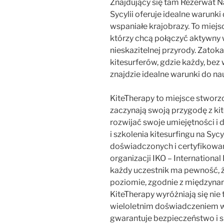
Znajdujący się tam Rezerwat N
Sycylii oferuje idealne warunki 
wspaniałe krajobrazy. To miejs
którzy chcą połączyć aktywny
nieskazitelnej przyrody. Zatok
kitesurferów, gdzie każdy, bez
znajdzie idealne warunki do nau
KiteTherapy to miejsce stworz
zaczynają swoją przygodę z kite
rozwijać swoje umiejętności i 
i szkolenia kitesurfingu na Syc
doświadczonych i certyfikowa
organizacji IKO – Internationa
każdy uczestnik ma pewność, 
poziomie, zgodnie z międzyna
KiteTherapy wyróżniają się nie 
wieloletnim doświadczeniem w
gwarantuje bezpieczeństwo i 