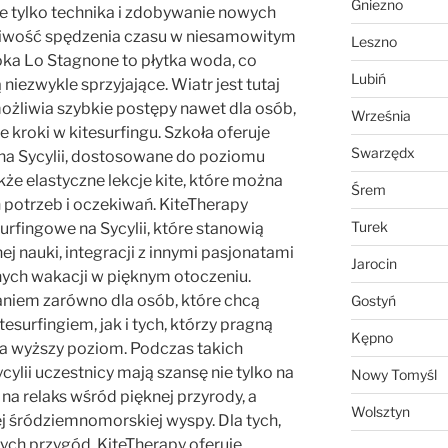
Gniezno
nie tylko technika i zdobywanie nowych
żliwość spędzenia czasu w niesamowitym
Leszno
toka Lo Stagnone to płytka woda, co
Lubiń
 niezwykle sprzyjające. Wiatr jest tutaj
możliwia szybkie postępy nawet dla osób,
Września
 kroki w kitesurfingu. Szkoła oferuje
Swarzędx
 na Sycylii, dostosowane do poziomu
kże elastyczne lekcje kite, które można
Śrem
potrzeb i oczekiwań. KiteTherapy
Turek
urfingowe na Sycylii, które stanowią
j nauki, integracji z innymi pasjonatami
Jarocin
nych wakacji w pięknym otoczeniu.
aniem zarówno dla osób, które chcą
Gostyń
esurfingiem, jak i tych, którzy pragną
Kępno
a wyższy poziom. Podczas takich
ylii uczestnicy mają szansę nie tylko na
Nowy Tomyśl
e na relaks wśród pięknej przyrody, a
Wolsztyn
j śródziemnomorskiej wyspy. Dla tych,
ych przygód, KiteTherapy oferuje