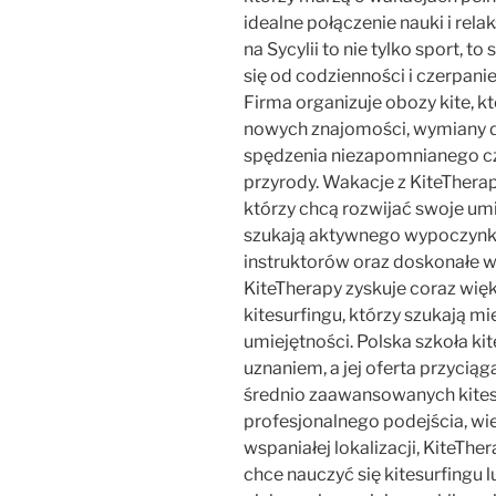
idealne połączenie nauki i rela
na Sycylii to nie tylko sport, t
się od codzienności i czerpanie
Firma organizuje obozy kite, k
nowych znajomości, wymiany do
spędzenia niezapomnianego cza
przyrody. Wakacje z KiteThera
którzy chcą rozwijać swoje umie
szukają aktywnego wypoczynku 
instruktorów oraz doskonałe w
KiteTherapy zyskuje coraz wi
kitesurfingu, którzy szukają m
umiejętności. Polska szkoła kit
uznaniem, a jej oferta przycią
średnio zaawansowanych kitesu
profesjonalnego podejścia, wi
wspaniałej lokalizacji, KiteThe
chce nauczyć się kitesurfingu 