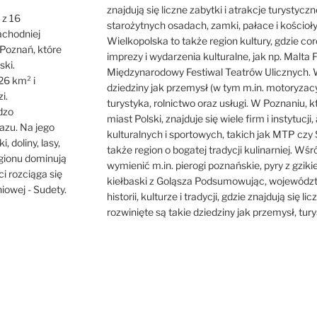
znajdują się liczne zabytki i atrakcje turystycz
 z 16
starożytnych osadach, zamki, pałace i kościoł
achodniej
Wielkopolska to także region kultury, gdzie cor
o Poznań, które
imprezy i wydarzenia kulturalne, jak np. Malta F
ski.
Międzynarodowy Festiwal Teatrów Ulicznych. W
26 km² i
dziedziny jak przemysł (w tym m.in. motoryzacy
i.
turystyka, rolnictwo oraz usługi. W Poznaniu, 
dzo
miast Polski, znajduje się wiele firm i instytuc
azu. Na jego
kulturalnych i sportowych, takich jak MTP czy 
i, doliny, lasy,
także region o bogatej tradycji kulinarniej. Wś
egionu dominują
wymienić m.in. pierogi poznańskie, pyry z gzik
ci rozciąga się
kiełbaski z Goląsza Podsumowując, województw
iowej - Sudety.
historii, kulturze i tradycji, gdzie znajdują się l
rozwinięte są takie dziedziny jak przemysł, turys