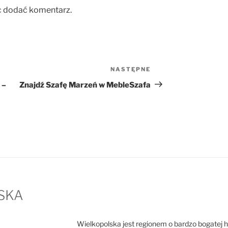
c dodać komentarz.
NASTĘPNE
Następny
wpis
 –
Znajdź Szafę Marzeń w MebleSzafa
SKA
Wielkopolska jest regionem o bardzo bogatej hist