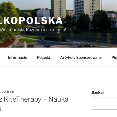
LKOPOLSKA
Wielkopolski, Poznań i inne miasta!
Informacje
Pogoda
Artykuły Sponsorowane
Pis
Z
JAREK
Szukaj
 z KiteTherapy – Nauka
u