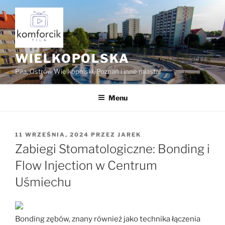
Przejdź
do
treści
WIELKOPOLSKA
Piła, Ostrów Wielkopolski, Poznań i inne miasta!
Menu
OPUBLIKOWANE
11 WRZEŚNIA, 2024
PRZEZ
JAREK
W
Zabiegi Stomatologiczne: Bonding i
Flow Injection w Centrum
Uśmiechu
Bonding zębów, znany również jako technika łączenia