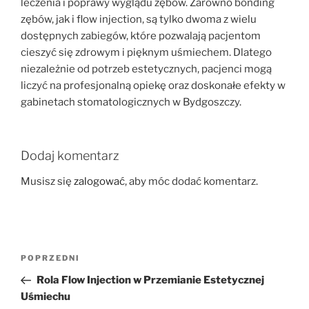
leczenia i poprawy wyglądu zębów. Zarówno bonding
zębów, jak i flow injection, są tylko dwoma z wielu
dostępnych zabiegów, które pozwalają pacjentom
cieszyć się zdrowym i pięknym uśmiechem. Dlatego
niezależnie od potrzeb estetycznych, pacjenci mogą
liczyć na profesjonalną opiekę oraz doskonałe efekty w
gabinetach stomatologicznych w Bydgoszczy.
Dodaj komentarz
Musisz się
zalogować
, aby móc dodać komentarz.
Nawigacja
Poprzedni
POPRZEDNI
wpisu
wpis
Rola Flow Injection w Przemianie Estetycznej
Uśmiechu