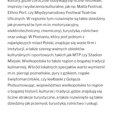
kultury, gdzie corocznie odbywają się liczne festiwale,
imprezy i wydarzenia kulturalne, jak np. Malta Festival,
Ethno Port, czy Międzynarodowy Festiwal Teatrów
Ulicznych. W regionie tym rozwinięte są takie dziedziny
jak przemysł (w tym m.in. motoryzacyjny,
elektrotechniczny, chemiczny), turystyka, rolnictwo
oraz usługi. W Poznaniu, który jest jednym z
największych miast Polski, znajduje się wiele firm i
instytucji, a także szereg ważnych obiektów
kulturalnych i sportowych, takich jak MTP czy Stadion
Miejski. Wielkopolska to także region o bogatej tradycji
kulinarniej. Wśród lokalnych specjałów warto wymienić
m.in. pierogi poznańskie, pyry z gzikiem, rogale
świętomarcińskie, czy kiełbaski z Goląsza
Podsumowując, województwo wielkopolskie to region
o bogatej historii, kulturze i tradycji, gdzie znajdują się
liczne atrakcje turystyczne, a także rozwinięte są takie
dziedziny jak przemysł, turystyka, rolnictwo i usługi.