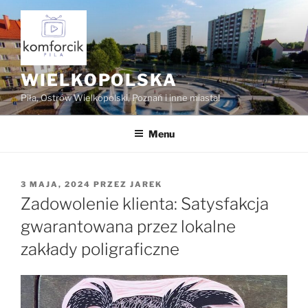
Przejdź
do
treści
WIELKOPOLSKA
Piła, Ostrów Wielkopolski, Poznań i inne miasta!
Menu
OPUBLIKOWANE
3 MAJA, 2024
PRZEZ
JAREK
W
Zadowolenie klienta: Satysfakcja
gwarantowana przez lokalne
zakłady poligraficzne