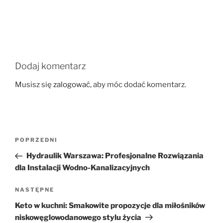
Dodaj komentarz
Musisz się
zalogować
, aby móc dodać komentarz.
Nawigacja
Poprzedni
POPRZEDNI
wpisu
wpis
Hydraulik Warszawa: Profesjonalne Rozwiązania
dla Instalacji Wodno-Kanalizacyjnych
Następny
NASTĘPNE
wpis
Keto w kuchni: Smakowite propozycje dla miłośników
niskowęglowodanowego stylu życia