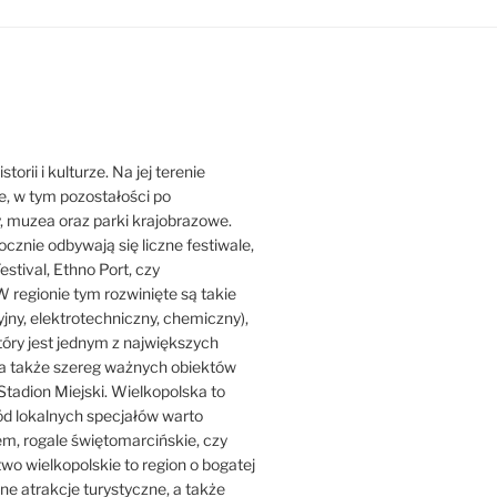
orii i kulturze. Na jej terenie
ne, w tym pozostałości po
y, muzea oraz parki krajobrazowe.
ocznie odbywają się liczne festiwale,
estival, Ethno Port, czy
 regionie tym rozwinięte są takie
jny, elektrotechniczny, chemiczny),
który jest jednym z największych
ji, a także szereg ważnych obiektów
Stadion Miejski. Wielkopolska to
ród lokalnych specjałów warto
iem, rogale świętomarcińskie, czy
o wielkopolskie to region o bogatej
iczne atrakcje turystyczne, a także