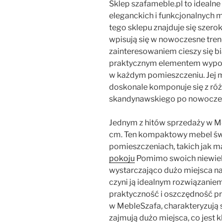
Sklep szafameble.pl to idealn
eleganckich i funkcjonalnych 
tego sklepu znajduje się szer
wpisują się w nowoczesne tre
zainteresowaniem cieszy się bia
praktycznym elementem wypos
w każdym pomieszczeniu. Jej m
doskonale komponuje się z róż
skandynawskiego po nowocze
Jednym z hitów sprzedaży w Me
cm. Ten kompaktowy mebel świ
pomieszczeniach, takich jak ma
pokoju
Pomimo swoich niewielk
wystarczająco dużo miejsca na
czyni ją idealnym rozwiązanie
praktyczność i oszczędność prz
w MebleSzafa, charakteryzują s
zajmują dużo miejsca, co jest