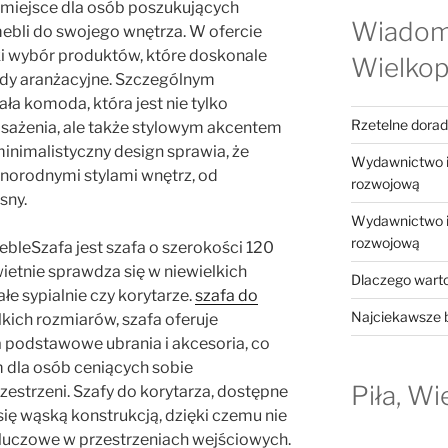
e miejsce dla osób poszukujących
Wiadom
mebli do swojego wnętrza. W ofercie
oki wybór produktów, które doskonale
Wielkop
ndy aranżacyjne. Szczególnym
ła komoda, która jest nie tylko
Rzetelne dora
ażenia, ale także stylowym akcentem
inimalistyczny design sprawia, że
Wydawnictwo in
norodnymi stylami wnętrz, od
rozwojową
sny.
Wydawnictwo in
rozwojową
bleSzafa jest szafa o szerokości 120
etnie sprawdza się w niewielkich
Dlaczego warto
łe sypialnie czy korytarze.
szafa do
Najciekawsze b
ich rozmiarów, szafa oferuje
 podstawowe ubrania i akcesoria, co
m dla osób ceniących sobie
Piła, Wi
estrzeni. Szafy do korytarza, dostępne
ię wąską konstrukcją, dzięki czemu nie
 kluczowe w przestrzeniach wejściowych.