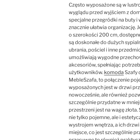
Często wyposażone są w lustro
wyglądu przed wyjściem z dom
specjalne przegródki na buty i 
znacznie ułatwia organizację. 
o szerokości 200 cm, dostępn
są doskonałe do dużych sypialn
ubrania, pościel i inne przedmi
umożliwiają wygodne przechow
akcesoriów, spełniając potrze
użytkowników.
komoda
Szafy 
MebleSzafa, to połączenie poje
wyposażonych jest w drzwi prz
nowocześnie, ale również pozwa
szczególnie przydatne w mniej
przestrzeni jest na wagę złota.
nie tylko pojemne, ale i estet
wystrojem wnętrza, a ich drzw
miejsce, co jest szczególnie p
przesuwne to również praktyc