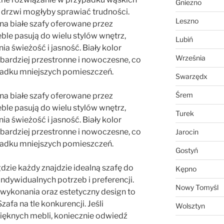
Gniezno
 drzwi mogłyby sprawiać trudności.
Leszno
a białe szafy oferowane przez
ble pasują do wielu stylów wnętrz,
Lubiń
 świeżość i jasność. Biały kolor
Września
 bardziej przestronne i nowoczesne, co
padku mniejszych pomieszczeń.
Swarzędx
Śrem
a białe szafy oferowane przez
ble pasują do wielu stylów wnętrz,
Turek
 świeżość i jasność. Biały kolor
 bardziej przestronne i nowoczesne, co
Jarocin
padku mniejszych pomieszczeń.
Gostyń
dzie każdy znajdzie idealną szafę do
Kępno
ndywidualnych potrzeb i preferencji.
Nowy Tomyśl
 wykonania oraz estetyczny design to
afa na tle konkurencji. Jeśli
Wolsztyn
pięknych mebli, koniecznie odwiedź