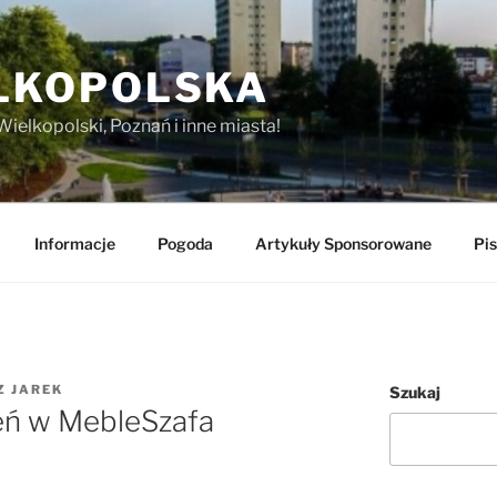
LKOPOLSKA
Wielkopolski, Poznań i inne miasta!
Informacje
Pogoda
Artykuły Sponsorowane
Pis
Z
JAREK
Szukaj
eń w MebleSzafa