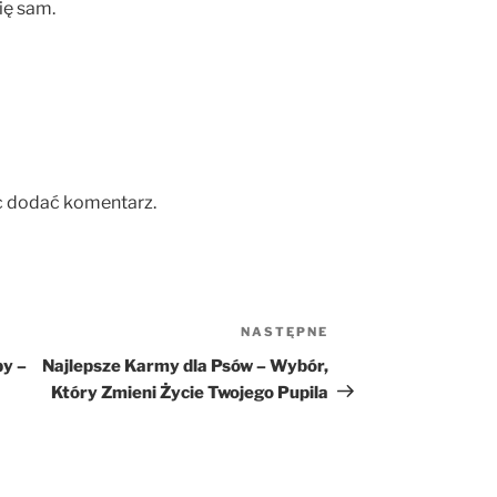
ię sam.
c dodać komentarz.
NASTĘPNE
Następny
wpis
py –
Najlepsze Karmy dla Psów – Wybór,
Który Zmieni Życie Twojego Pupila