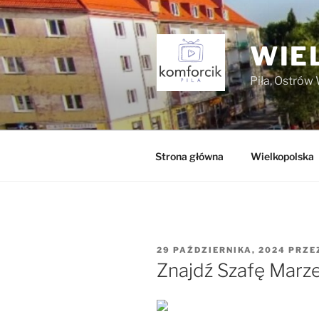
Przejdź
do
treści
WIE
Piła, Ostrów 
Strona główna
Wielkopolska
OPUBLIKOWANE
29 PAŹDZIERNIKA, 2024
PRZE
W
Znajdź Szafę Marz