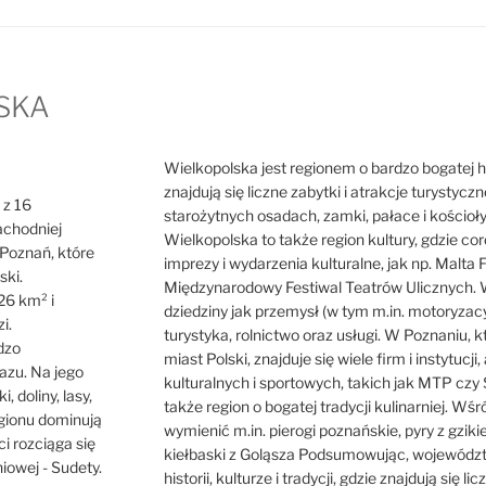
SKA
Wielkopolska jest regionem o bardzo bogatej hist
znajdują się liczne zabytki i atrakcje turystycz
 z 16
starożytnych osadach, zamki, pałace i kościoł
achodniej
Wielkopolska to także region kultury, gdzie cor
o Poznań, które
imprezy i wydarzenia kulturalne, jak np. Malta F
ski.
Międzynarodowy Festiwal Teatrów Ulicznych. W
26 km² i
dziedziny jak przemysł (w tym m.in. motoryzacy
i.
turystyka, rolnictwo oraz usługi. W Poznaniu, 
dzo
miast Polski, znajduje się wiele firm i instytuc
azu. Na jego
kulturalnych i sportowych, takich jak MTP czy 
i, doliny, lasy,
także region o bogatej tradycji kulinarniej. Wś
egionu dominują
wymienić m.in. pierogi poznańskie, pyry z gzik
ci rozciąga się
kiełbaski z Goląsza Podsumowując, województw
iowej - Sudety.
historii, kulturze i tradycji, gdzie znajdują się l