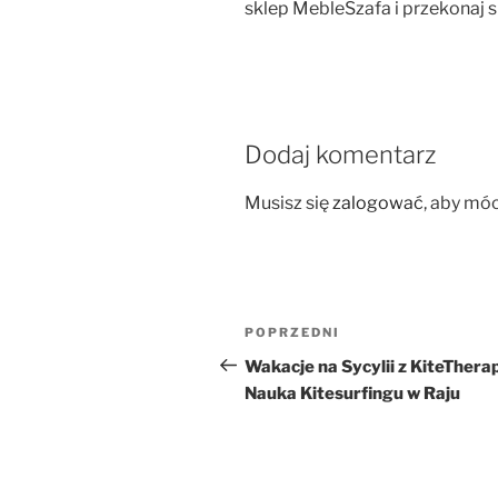
sklep MebleSzafa i przekonaj s
Dodaj komentarz
Musisz się
zalogować
, aby mó
Nawigacja
Poprzedni
POPRZEDNI
wpisu
wpis
Wakacje na Sycylii z KiteThera
Nauka Kitesurfingu w Raju