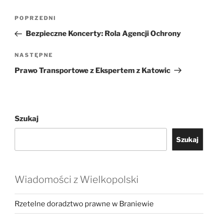
Nawigacja
Poprzedni
POPRZEDNI
wpisu
wpis
Bezpieczne Koncerty: Rola Agencji Ochrony
Następny
NASTĘPNE
wpis
Prawo Transportowe z Ekspertem z Katowic
Szukaj
Szukaj
Wiadomości z Wielkopolski
Rzetelne doradztwo prawne w Braniewie