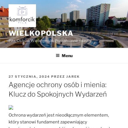
Przejdź
do
treści
WIELKOPOLSKA
Piła, Ostrów Wielkopolski, Poznań i inne miasta!
Menu
OPUBLIKOWANE
27 STYCZNIA, 2024
PRZEZ
JAREK
W
Agencje ochrony osób i mienia:
Klucz do Spokojnych Wydarzeń
Ochrona wydarzeń jest nieodłącznym elementem,
który stanowi fundament zapewniający