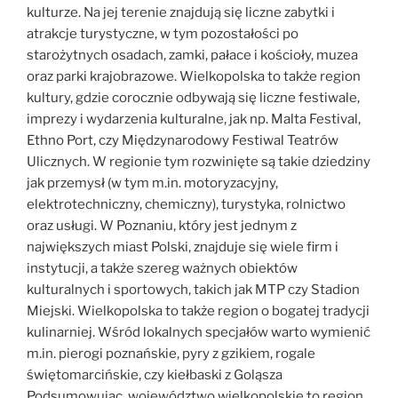
kulturze. Na jej terenie znajdują się liczne zabytki i
atrakcje turystyczne, w tym pozostałości po
starożytnych osadach, zamki, pałace i kościoły, muzea
oraz parki krajobrazowe. Wielkopolska to także region
kultury, gdzie corocznie odbywają się liczne festiwale,
imprezy i wydarzenia kulturalne, jak np. Malta Festival,
Ethno Port, czy Międzynarodowy Festiwal Teatrów
Ulicznych. W regionie tym rozwinięte są takie dziedziny
jak przemysł (w tym m.in. motoryzacyjny,
elektrotechniczny, chemiczny), turystyka, rolnictwo
oraz usługi. W Poznaniu, który jest jednym z
największych miast Polski, znajduje się wiele firm i
instytucji, a także szereg ważnych obiektów
kulturalnych i sportowych, takich jak MTP czy Stadion
Miejski. Wielkopolska to także region o bogatej tradycji
kulinarniej. Wśród lokalnych specjałów warto wymienić
m.in. pierogi poznańskie, pyry z gzikiem, rogale
świętomarcińskie, czy kiełbaski z Goląsza
Podsumowując, województwo wielkopolskie to region