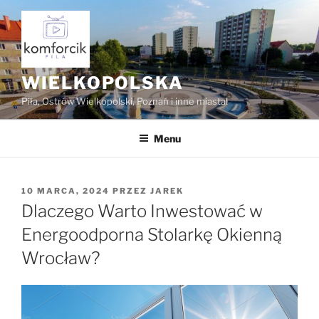
Przejdź
do
treści
WIELKOPOLSKA
Piła, Ostrów Wielkopolski, Poznań i inne miasta!
Menu
OPUBLIKOWANE
10 MARCA, 2024
PRZEZ
JAREK
W
Dlaczego Warto Inwestować w
Energoodporna Stolarkę Okienną
Wrocław?