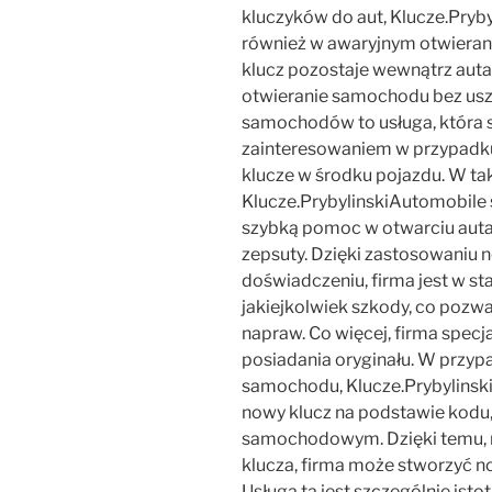
kluczyków do aut, Klucze.Pryby
również w awaryjnym otwieran
klucz pozostaje wewnątrz auta,
otwieranie samochodu bez usz
samochodów to usługa, która s
zainteresowaniem w przypadk
klucze w środku pojazdu. W ta
Klucze.PrybylinskiAutomobile 
szybką pomoc w otwarciu auta, 
zepsuty. Dzięki zastosowaniu
doświadczeniu, firma jest w s
jakiejkolwiek szkody, co pozw
napraw. Co więcej, firma specja
posiadania oryginału. W przyp
samochodu, Klucze.Prybylinski
nowy klucz na podstawie kodu, 
samochodowym. Dzięki temu, na
klucza, firma może stworzyć no
Usługa ta jest szczególnie isto