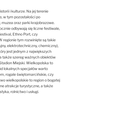
orii i kulturze. Na jej terenie
ne, w tym pozostałości po
y, muzea oraz parki krajobrazowe.
ocznie odbywają się liczne festiwale,
estival, Ethno Port, czy
 regionie tym rozwinięte są takie
jny, elektrotechniczny, chemiczny),
który jest jednym z największych
ji, a także szereg ważnych obiektów
Stadion Miejski. Wielkopolska to
ród lokalnych specjałów warto
iem, rogale świętomarcińskie, czy
o wielkopolskie to region o bogatej
iczne atrakcje turystyczne, a także
tyka, rolnictwo i usługi.