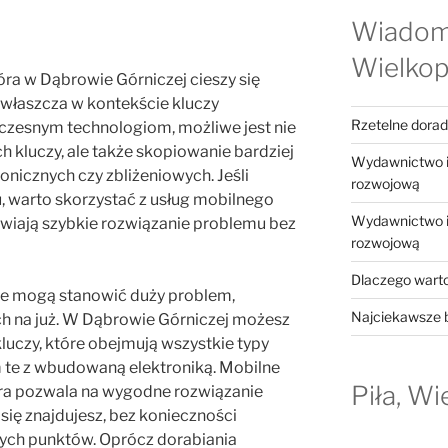
Wiadom
Wielkop
tóra w Dąbrowie Górniczej cieszy się
właszcza w kontekście kluczy
Rzetelne dora
zesnym technologiom, możliwe jest nie
 kluczy, ale także skopiowanie bardziej
Wydawnictwo in
nicznych czy zbliżeniowych. Jeśli
rozwojową
 warto skorzystać z usług mobilnego
Wydawnictwo in
iwiają szybkie rozwiązanie problemu bez
rozwojową
Dlaczego warto
 mogą stanowić duży problem,
Najciekawsze b
h na już. W Dąbrowie Górniczej możesz
kluczy, które obejmują wszystkie typy
te z wbudowaną elektroniką. Mobilne
Piła, Wi
tóra pozwala na wygodne rozwiązanie
się znajdujesz, bez konieczności
nych punktów. Oprócz dorabiania