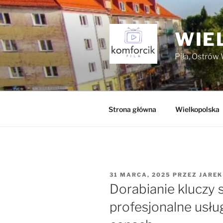
Przejdź
do
treści
WIE
Piła, Ostrów 
Strona główna
Wielkopolska
OPUBLIKOWANE
31 MARCA, 2025
PRZEZ
JAREK
W
Dorabianie klucz
profesjonalne usłu