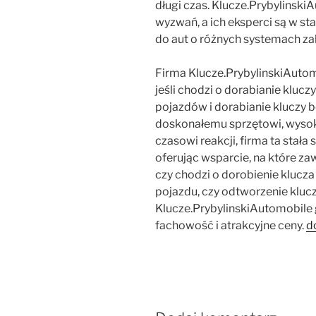
długi czas. Klucze.PrybylinskiA
wyzwań, a ich eksperci są w st
do aut o różnych systemach za
Firma Klucze.PrybylinskiAutom
jeśli chodzi o dorabianie klu
pojazdów i dorabianie kluczy b
doskonałemu sprzętowi, wysok
czasowi reakcji, firma ta stała 
oferując wsparcie, na które za
czy chodzi o dorobienie klucz
pojazdu, czy odtworzenie kluc
Klucze.PrybylinskiAutomobile
fachowość i atrakcyjne ceny.
d