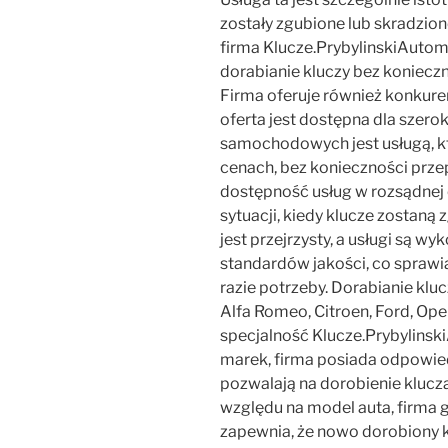
zostały zgubione lub skradzion
firma Klucze.PrybylinskiAutom
dorabianie kluczy bez koniecz
Firma oferuje również konkurenc
oferta jest dostępna dla szero
samochodowych jest usługą, k
cenach, bez konieczności przep
dostępność usług w rozsądnej 
sytuacji, kiedy klucze zostaną
jest przejrzysty, a usługi są
standardów jakości, co sprawia
razie potrzeby. Dorabianie kl
Alfa Romeo, Citroen, Ford, Ope
specjalność Klucze.Prybylinsk
marek, firma posiada odpowied
pozwalają na dorobienie kluc
względu na model auta, firma 
zapewnia, że nowo dorobiony k