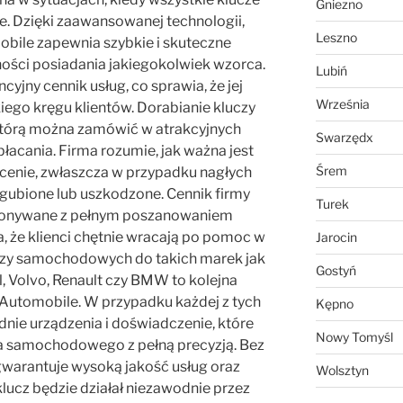
Gniezno
e. Dzięki zaawansowanej technologii,
Leszno
obile zapewnia szybkie i skuteczne
ności posiadania jakiegokolwiek wzorca.
Lubiń
yjny cennik usług, co sprawia, że jej
Września
kiego kręgu klientów. Dorabianie kluczy
tórą można zamówić w atrakcyjnych
Swarzędx
łacania. Firma rozumie, jak ważna jest
Śrem
cenie, zwłaszcza w przypadku nagłych
 zgubione lub uszkodzone. Cennik firmy
Turek
 wykonywane z pełnym poszanowaniem
, że klienci chętnie wracają po pomoc w
Jarocin
uczy samochodowych do takich marek jak
Gostyń
l, Volvo, Renault czy BMW to kolejna
iAutomobile. W przypadku każdej z tych
Kępno
nie urządzenia i doświadczenie, które
Nowy Tomyśl
za samochodowego z pełną precyzją. Bez
gwarantuje wysoką jakość usług oraz
Wolsztyn
lucz będzie działał niezawodnie przez