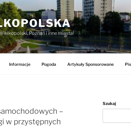
LKOPOLSKA
Wielkopolski, Poznań i inne miasta!
Informacje
Pogoda
Artykuły Sponsorowane
Pis
Szukaj
y samochodowych –
gi w przystępnych