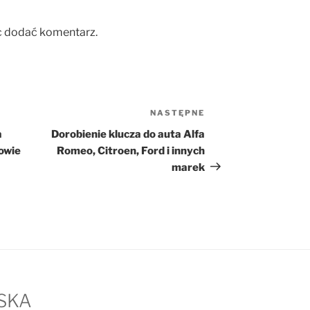
c dodać komentarz.
NASTĘPNE
Następny
wpis
a
Dorobienie klucza do auta Alfa
owie
Romeo, Citroen, Ford i innych
marek
SKA