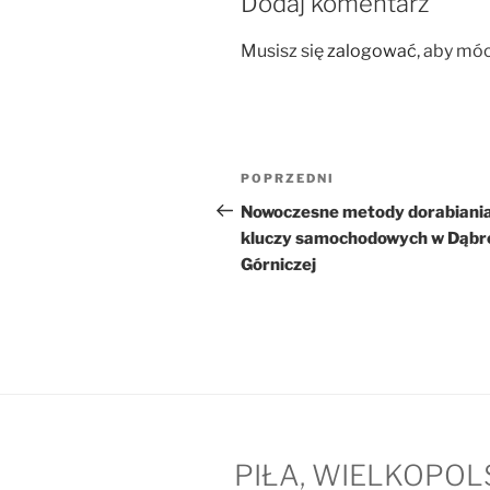
Dodaj komentarz
Musisz się
zalogować
, aby mó
Nawigacja
Poprzedni
POPRZEDNI
wpisu
wpis
Nowoczesne metody dorabiani
kluczy samochodowych w Dąbr
Górniczej
PIŁA, WIELKOPOL