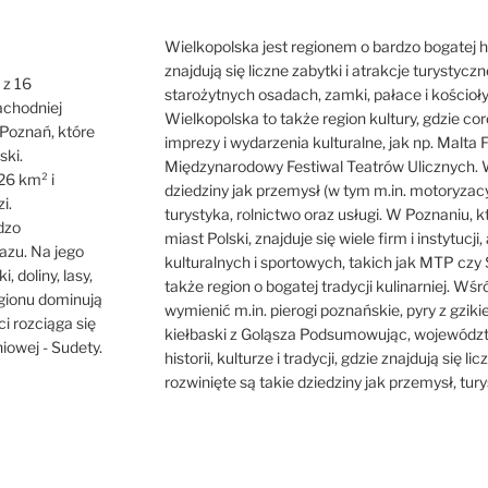
Wielkopolska jest regionem o bardzo bogatej hist
znajdują się liczne zabytki i atrakcje turystycz
 z 16
starożytnych osadach, zamki, pałace i kościoł
achodniej
Wielkopolska to także region kultury, gdzie cor
o Poznań, które
imprezy i wydarzenia kulturalne, jak np. Malta F
ski.
Międzynarodowy Festiwal Teatrów Ulicznych. W
26 km² i
dziedziny jak przemysł (w tym m.in. motoryzacy
i.
turystyka, rolnictwo oraz usługi. W Poznaniu, 
dzo
miast Polski, znajduje się wiele firm i instytuc
azu. Na jego
kulturalnych i sportowych, takich jak MTP czy 
i, doliny, lasy,
także region o bogatej tradycji kulinarniej. Wś
egionu dominują
wymienić m.in. pierogi poznańskie, pyry z gzik
ci rozciąga się
kiełbaski z Goląsza Podsumowując, województw
iowej - Sudety.
historii, kulturze i tradycji, gdzie znajdują się l
rozwinięte są takie dziedziny jak przemysł, turys