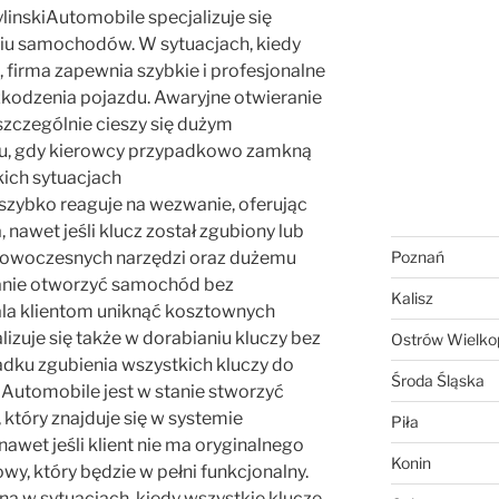
linskiAutomobile specjalizuje się
iu samochodów. W sytuacjach, kiedy
 firma zapewnia szybkie i profesjonalne
kodzenia pojazdu. Awaryjne otwieranie
zczególnie cieszy się dużym
u, gdy kierowcy przypadkowo zamkną
kich sytuacjach
szybko reaguje na wezwanie, oferując
nawet jeśli klucz został zgubiony lub
 nowoczesnych narzędzi oraz dużemu
Poznań
tanie otworzyć samochód bez
Kalisz
ala klientom uniknąć kosztownych
lizuje się także w dorabianiu kluczy bez
Ostrów Wielkop
adku zgubienia wszystkich kluczy do
Środa Śląska
Automobile jest w stanie stworzyć
który znajduje się w systemie
Piła
wet jeśli klient nie ma oryginalnego
Konin
wy, który będzie w pełni funkcjonalny.
tna w sytuacjach, kiedy wszystkie klucze