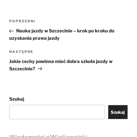
Nawigacja
Poprzedni
POPRZEDNI
wpisu
wpis
Nauka jazdy w Szczecinie – krok po kroku do
uzyskania prawa jazdy
Następny
NASTĘPNE
wpis
Jakie cechy powinna mieć dobra szkoła jazdy w
Szczecinie?
Szukaj
Szukaj