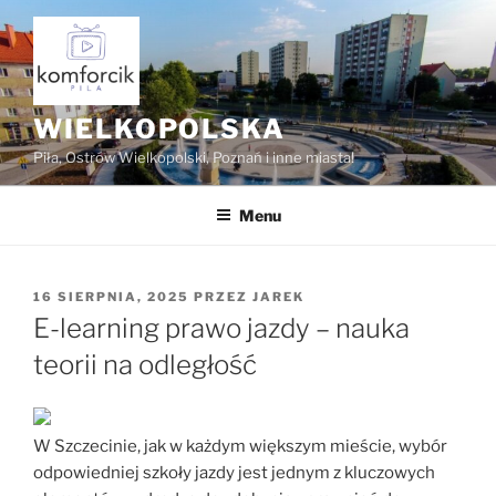
Przejdź
do
treści
WIELKOPOLSKA
Piła, Ostrów Wielkopolski, Poznań i inne miasta!
Menu
OPUBLIKOWANE
16 SIERPNIA, 2025
PRZEZ
JAREK
W
E-learning prawo jazdy – nauka
teorii na odległość
W Szczecinie, jak w każdym większym mieście, wybór
odpowiedniej szkoły jazdy jest jednym z kluczowych