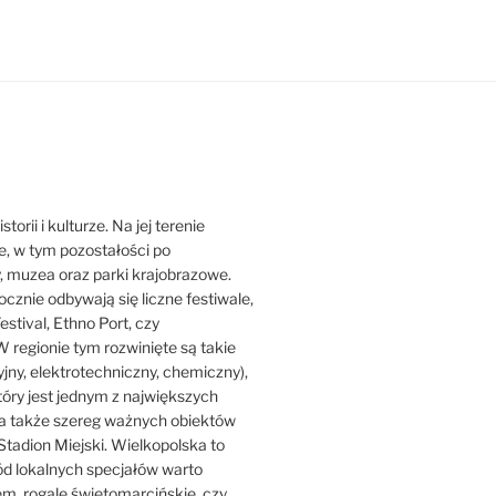
orii i kulturze. Na jej terenie
ne, w tym pozostałości po
y, muzea oraz parki krajobrazowe.
ocznie odbywają się liczne festiwale,
estival, Ethno Port, czy
 regionie tym rozwinięte są takie
jny, elektrotechniczny, chemiczny),
który jest jednym z największych
ji, a także szereg ważnych obiektów
Stadion Miejski. Wielkopolska to
ród lokalnych specjałów warto
iem, rogale świętomarcińskie, czy