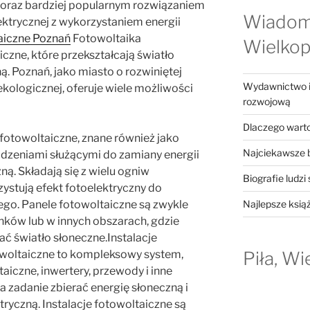
coraz bardziej popularnym rozwiązaniem
Wiadom
lektrycznej z wykorzystaniem energii
taiczne Poznań
Fotowoltaika
Wielkop
czne, które przekształcają światło
ą. Poznań, jako miasto o rozwiniętej
Wydawnictwo in
ekologicznej, oferuje wiele możliwości
rozwojową
Dlaczego warto
 fotowoltaiczne, znane również jako
Najciekawsze b
ądzeniami służącymi do zamiany energii
ną. Składają się z wielu ogniw
Biografie ludzi
ystują efekt fotoelektryczny do
Najlepsze ksią
go. Panele fotowoltaiczne są zwykle
ków lub w innych obszarach, gdzie
 światło słoneczne.Instalacje
Piła, Wi
towoltaiczne to kompleksowy system,
aiczne, inwertery, przewody i inne
 zadanie zbierać energię słoneczną i
tryczną. Instalacje fotowoltaiczne są