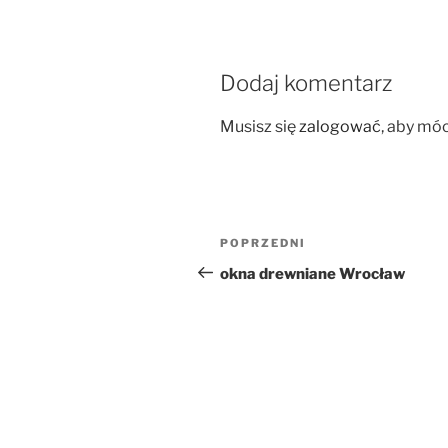
Dodaj komentarz
Musisz się
zalogować
, aby mó
Nawigacja
Poprzedni
POPRZEDNI
wpisu
wpis
okna drewniane Wrocław