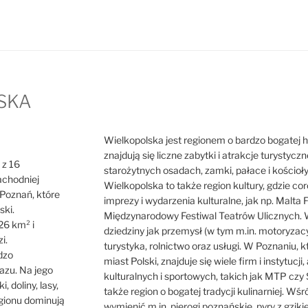
SKA
Wielkopolska jest regionem o bardzo bogatej hist
znajdują się liczne zabytki i atrakcje turystycz
 z 16
starożytnych osadach, zamki, pałace i kościoł
achodniej
Wielkopolska to także region kultury, gdzie cor
o Poznań, które
imprezy i wydarzenia kulturalne, jak np. Malta F
ski.
Międzynarodowy Festiwal Teatrów Ulicznych. W
26 km² i
dziedziny jak przemysł (w tym m.in. motoryzacy
i.
turystyka, rolnictwo oraz usługi. W Poznaniu, 
dzo
miast Polski, znajduje się wiele firm i instytuc
azu. Na jego
kulturalnych i sportowych, takich jak MTP czy 
i, doliny, lasy,
także region o bogatej tradycji kulinarniej. Wś
egionu dominują
wymienić m.in. pierogi poznańskie, pyry z gzik