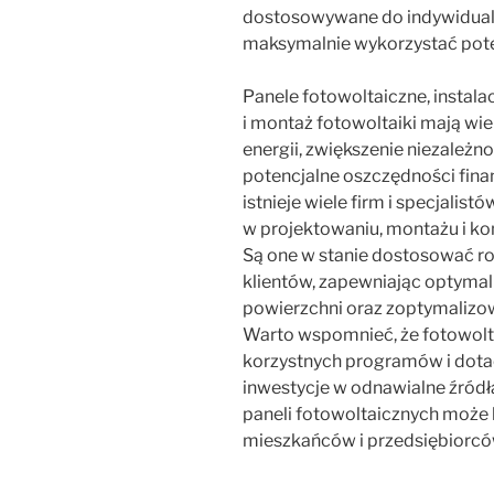
dostosowywane do indywidualn
maksymalnie wykorzystać poten
Panele fotowoltaiczne, instalac
i montaż fotowoltaiki mają wiel
energii, zwiększenie niezależn
potencjalne oszczędności fin
istnieje wiele firm i specjalist
w projektowaniu, montażu i k
Są one w stanie dostosować r
klientów, zapewniając optyma
powierzchni oraz zoptymalizow
Warto wspomnieć, że fotowolta
korzystnych programów i dotac
inwestycje w odnawialne źródła 
paneli fotowoltaicznych może b
mieszkańców i przedsiębiorcó