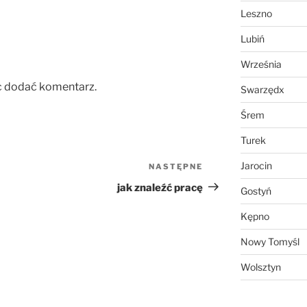
Leszno
Lubiń
Września
c dodać komentarz.
Swarzędx
Śrem
Turek
Jarocin
NASTĘPNE
Następny
wpis
jak znaleźć pracę
Gostyń
Kępno
Nowy Tomyśl
Wolsztyn