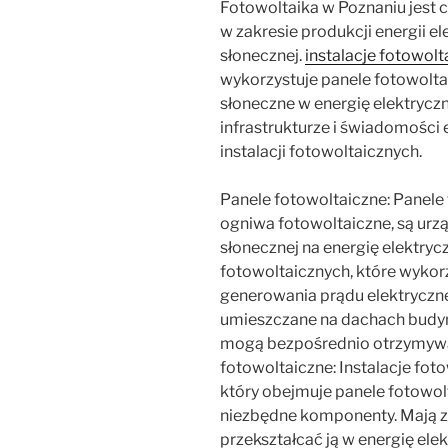
Fotowoltaika w Poznaniu jest 
w zakresie produkcji energii e
słonecznej.
instalacje fotowol
wykorzystuje panele fotowoltai
słoneczne w energię elektryczn
infrastrukturze i świadomości 
instalacji fotowoltaicznych.
Panele fotowoltaiczne: Panele
ogniwa fotowoltaiczne, są urz
słonecznej na energię elektrycz
fotowoltaicznych, które wykorz
generowania prądu elektryczne
umieszczane na dachach budyn
mogą bezpośrednio otrzymywać
fotowoltaiczne: Instalacje fo
który obejmuje panele fotowolt
niezbędne komponenty. Mają za
przekształcać ją w energię elek