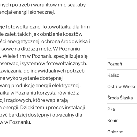
ych potrzeb i warunków miejsca, aby
cjał energii słonecznej.
je fotowoltaiczne, fotowoltaika dla firm
e zalet, takich jak obniżenie kosztów
ości energetycznej, ochrona środowiska i
ansowe na dłuższą metę. W Poznaniu
ów Wiele firm w Poznaniu specjalizuje się
onserwacji systemów fotowoltaicznych.
Poznań
ozwiązania do indywidualnych potrzeb
Kalisz
lne wykorzystanie dostępnej
aną produkcję energii elektrycznej.
Ostrów Wielkop
ika w Poznaniu korzysta również z
Środa Śląska
ji rządowych, które wspierają
energii. Dzięki temu proces instalacji
Piła
yć bardziej dostępny i opłacalny dla
Konin
w w Poznaniu.
Gniezno