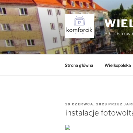
Przejdź
do
treści
WIE
Piła, Ostrów 
Strona główna
Wielkopolska
OPUBLIKOWANE
10 CZERWCA, 2023
PRZEZ
JAR
W
instalacje fotowol