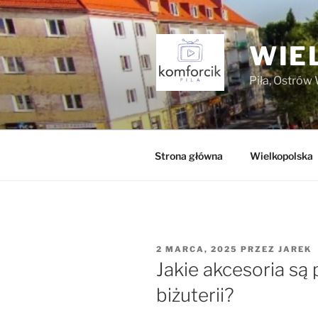
Przejdź
do
treści
WIE
Piła, Ostrów 
Strona główna
Wielkopolska
OPUBLIKOWANE
2 MARCA, 2025
PRZEZ
JAREK
W
Jakie akcesoria są
biżuterii?