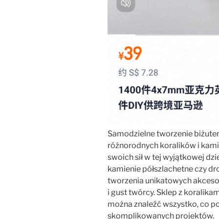
Samodzielne tworzenie biżuteri
różnorodnych koralików i kam
swoich sił w tej wyjątkowej dzie
kamienie półszlachetne czy d
tworzenia unikatowych akceso
i gust twórcy. Sklep z koralika
można znaleźć wszystko, co pot
skomplikowanych projektów.