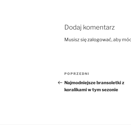
Dodaj komentarz
Musisz się
zalogować
, aby mó
Nawigacja
Poprzedni
POPRZEDNI
wpisu
wpis
Najmodniejsze bransoletki z
koralikami w tym sezonie