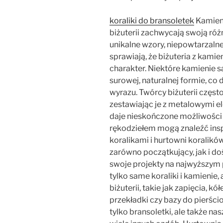
koraliki do bransoletek
Kamieni
biżuterii zachwycają swoją róż
unikalne wzory, niepowtarzalne
sprawiają, że biżuteria z kam
charakter. Niektóre kamienie 
surowej, naturalnej formie, co 
wyrazu. Twórcy biżuterii często
zestawiając je z metalowymi el
daje nieskończone możliwości 
rękodziełem mogą znaleźć insp
koralikami i hurtowni koralikó
zarówno początkujący, jak i d
swoje projekty na najwyższym 
tylko same koraliki i kamienie,
biżuterii, takie jak zapięcia, 
przekładki czy bazy do pierśc
tylko bransoletki, ale także nasz