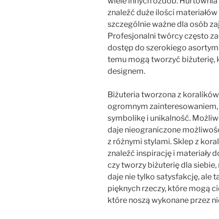
wiele innych ozdób. Hurtownia
znaleźć duże ilości materiałów
szczególnie ważne dla osób zaj
Profesjonalni twórcy często za
dostęp do szerokiego asortyme
temu mogą tworzyć biżuterię, k
designem.
Biżuteria tworzona z koralików 
ogromnym zainteresowaniem, p
symbolikę i unikalność. Możl
daje nieograniczone możliwośc
z różnymi stylami. Sklep z kor
znaleźć inspirację i materiały 
czy tworzy biżuterię dla siebie
daje nie tylko satysfakcję, ale 
pięknych rzeczy, które mogą ci
które noszą wykonane przez ni