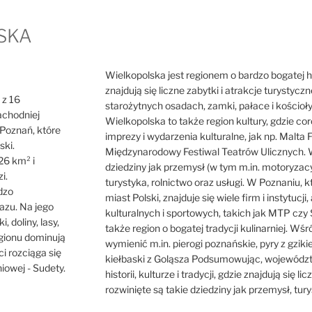
SKA
Wielkopolska jest regionem o bardzo bogatej hist
znajdują się liczne zabytki i atrakcje turystycz
 z 16
starożytnych osadach, zamki, pałace i kościoł
achodniej
Wielkopolska to także region kultury, gdzie cor
o Poznań, które
imprezy i wydarzenia kulturalne, jak np. Malta F
ski.
Międzynarodowy Festiwal Teatrów Ulicznych. W
26 km² i
dziedziny jak przemysł (w tym m.in. motoryzacy
i.
turystyka, rolnictwo oraz usługi. W Poznaniu, 
dzo
miast Polski, znajduje się wiele firm i instytuc
azu. Na jego
kulturalnych i sportowych, takich jak MTP czy 
i, doliny, lasy,
także region o bogatej tradycji kulinarniej. Wś
egionu dominują
wymienić m.in. pierogi poznańskie, pyry z gzik
ci rozciąga się
kiełbaski z Goląsza Podsumowując, województw
iowej - Sudety.
historii, kulturze i tradycji, gdzie znajdują się l
rozwinięte są takie dziedziny jak przemysł, turys