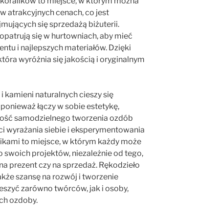
 koralików to miejsce, w którym można
 w atrakcyjnych cenach, co jest
mujących się sprzedażą biżuterii.
opatrują się w hurtowniach, aby mieć
ntu i najlepszych materiałów. Dzięki
tóra wyróżnia się jakością i oryginalnym
i kamieni naturalnych cieszy się
onieważ łączy w sobie estetykę,
iwość samodzielnego tworzenia ozdób
i wyrażania siebie i eksperymentowania
alikami to miejsce, w którym każdy może
do swoich projektów, niezależnie od tego,
, na prezent czy na sprzedaż. Rękodzieło
także szansę na rozwój i tworzenie
eszyć zarówno twórców, jak i osoby,
ch ozdoby.