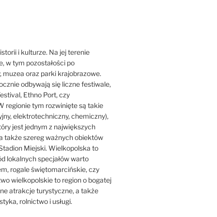
orii i kulturze. Na jej terenie
ne, w tym pozostałości po
y, muzea oraz parki krajobrazowe.
ocznie odbywają się liczne festiwale,
estival, Ethno Port, czy
 regionie tym rozwinięte są takie
jny, elektrotechniczny, chemiczny),
który jest jednym z największych
ji, a także szereg ważnych obiektów
Stadion Miejski. Wielkopolska to
ród lokalnych specjałów warto
iem, rogale świętomarcińskie, czy
o wielkopolskie to region o bogatej
iczne atrakcje turystyczne, a także
tyka, rolnictwo i usługi.