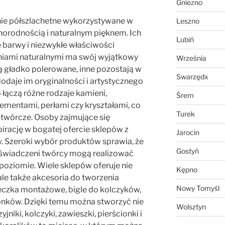
Gniezno
e półszlachetne wykorzystywane w
Leszno
norodnością i naturalnym pięknem. Ich
Lubiń
 barwy i niezwykłe właściwości
ieniami naturalnymi ma swój wyjątkowy
Września
są gładko polerowane, inne pozostają w
Swarzędx
dodaje im oryginalności i artystycznego
 łączą różne rodzaje kamieni,
Śrem
ementami, perłami czy kryształami, co
Turek
twórcze. Osoby zajmujące się
irację w bogatej ofercie sklepów z
Jarocin
w. Szeroki wybór produktów sprawia, że
Gostyń
oświadczeni twórcy mogą realizować
poziomie. Wiele sklepów oferuje nie
Kępno
 ale także akcesoria do tworzenia
Nowy Tomyśl
kółeczka montażowe, bigle do kolczyków,
ionków. Dzięki temu można stworzyć nie
Wolsztyn
yjniki, kolczyki, zawieszki, pierścionki i