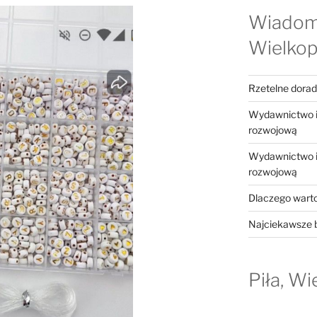
Wiadom
Wielkop
Rzetelne dora
Wydawnictwo in
rozwojową
Wydawnictwo in
rozwojową
Dlaczego warto
Najciekawsze b
Piła, Wi