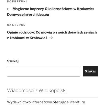
Poprzedni
POPRZEDNI
wpisu
wpis
Magiczne Imprezy Okolicznościowe w Krakowie:
Domweselnyorchidea.eu
Następny
NASTĘPNE
wpis
Opinie rodziców: Co mówią o swoich doświadczeniach
z żłobkami w Krakowie?
Szukaj
Szukaj
Wiadomości z Wielkopolski
Wydawnictwo internetowe oferujące literaturę