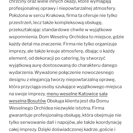
chrzciny oraz wiele innych okazji, które wymagają
profesjonalnej oprawy i niepowtarzalnej atmosfery.
Położona w sercu Krakowa, firma ta oferuje nie tylko
przestrzeń, lecz także kompleksową obsługę,
przekształcając standardowe chwile w wyjątkowe
wspomnienia. Dom Weselny Orchidea to miejsce, gdzie
każdy detal ma znaczenie. Firma nie tylko organizuje
imprezy, ale także kreuje atmosferę, dbając o każdy
element, od dekoracji po catering, by stworzyć
wyjątkową aurę dostosowaną do charakteru danego
wydarzenia. Wyważone połączenie nowoczesnego
designu z elegancją tworzy niepowtarzalną oprawę,
która przyciąga osoby szukające wyjątkowego miejsca
na swoje imprezy.
menu weselne Katowice
sala
weselna Bosutów
Obsługa klienta jest dla Domu
Weselnego Orchidea niezwykle istotna. Firma
gwarantuje profesjonalną obsługę, która obejmuje nie
tylko serwowanie dań i napojów, ale także koordynację
całej imprezy. Dzięki doświadczonej kadrze, goście i