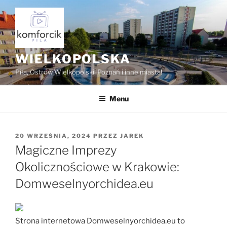
Przejdź
do
treści
WIELKOPOLSKA
Piła, Ostrów Wielkopolski, Poznań i inne miasta!
Menu
OPUBLIKOWANE
20 WRZEŚNIA, 2024
PRZEZ
JAREK
W
Magiczne Imprezy
Okolicznościowe w Krakowie:
Domweselnyorchidea.eu
Strona internetowa Domweselnyorchidea.eu to