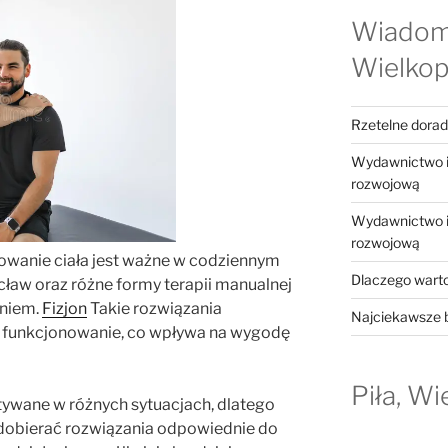
Wiadom
Wielkop
Rzetelne dora
Wydawnictwo in
rozwojową
Wydawnictwo in
rozwojową
owanie ciała jest ważne w codziennym
Dlaczego warto
ocław oraz różne formy terapii manualnej
aniem.
Fizjon
Takie rozwiązania
Najciekawsze b
 funkcjonowanie, co wpływa na wygodę
Piła, Wi
ywane w różnych sytuacjach, dlatego
dobierać rozwiązania odpowiednie do