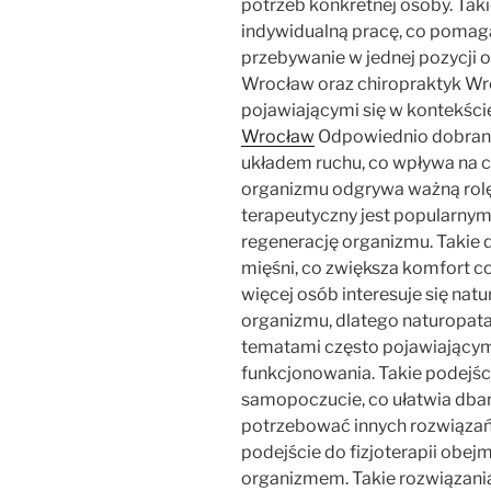
potrzeb konkretnej osoby. Taki
indywidualną pracę, co pomag
przebywanie w jednej pozycji 
Wrocław oraz chiropraktyk Wr
pojawiającymi się w kontekści
Wrocław
Odpowiednio dobrane
układem ruchu, co wpływa na 
organizmu odgrywa ważną rolę
terapeutyczny jest popularny
regenerację organizmu. Takie 
mięśni, co zwiększa komfort 
więcej osób interesuje się na
organizmu, dlatego naturopata
tematami często pojawiającym
funkcjonowania. Takie podejś
samopoczucie, co ułatwia dba
potrzebować innych rozwiązań
podejście do fizjoterapii obej
organizmem. Takie rozwiązania