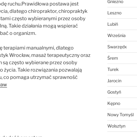
Gniezno
odę ruchu.Prawidłowa postawa jest
a, dlatego chiropraktor, chiropraktyk
Leszno
istami często wybieranymi przez osoby
Lubiń
ną. Takie działania mogą wspierać
bać o organizm.
Września
Swarzędx
ię terapiami manualnymi, dlatego
aktyk Wrocław, masaż terapeutyczny oraz
Śrem
h są często wybierane przez osoby
Turek
 życia. Takie rozwiązania pozwalają
u, co pomaga utrzymać sprawność
Jarocin
ław
Gostyń
Kępno
Nowy Tomyśl
Wolsztyn