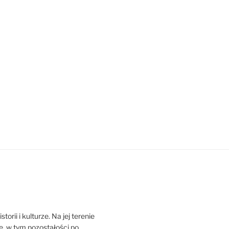
orii i kulturze. Na jej terenie
ne, w tym pozostałości po