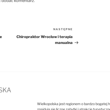
c dodać komentarz.
NASTĘPNE
Następny
wpis
e
Chiropraktor Wrocław i terapia
manualna
SKA
Wielkopolska jest regionem o bardzo bogatej hist
znajdują się liczne zabytki i atrakcje turystycz