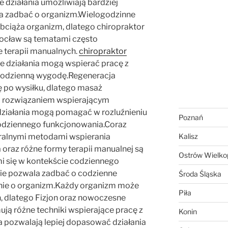
e działania umożliwiają bardziej
a zadbać o organizm.Wielogodzinne
obciąża organizm, dlatego chiropraktor
ocław są tematami często
e terapii manualnych.
chiropraktor
 działania mogą wspierać pracę z
codzienną wygodę.Regeneracja
 po wysiłku, dlatego masaż
m rozwiązaniem wspierającym
działania mogą pomagać w rozluźnieniu
Poznań
codziennego funkcjonowania.Coraz
turalnymi metodami wspierania
Kalisz
 oraz różne formy terapii manualnej są
Ostrów Wielkop
i się w kontekście codziennego
cie pozwala zadbać o codzienne
Środa Śląska
nie o organizm.Każdy organizm może
Piła
, dlatego Fizjon oraz nowoczesne
mują różne techniki wspierające pracę z
Konin
 pozwalają lepiej dopasować działania