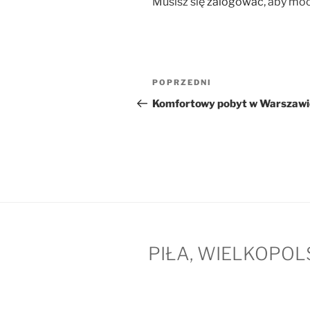
Musisz się
zalogować
, aby mó
Nawigacja
Poprzedni
POPRZEDNI
wpisu
wpis
Komfortowy pobyt w Warszawi
PIŁA, WIELKOPOL