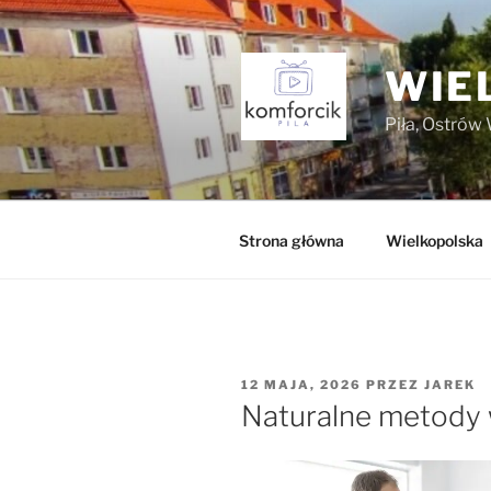
Przejdź
do
treści
WIE
Piła, Ostrów 
Strona główna
Wielkopolska
OPUBLIKOWANE
12 MAJA, 2026
PRZEZ
JAREK
W
Naturalne metody 