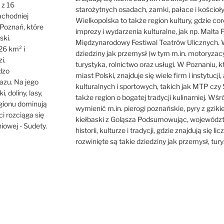
 z 16
starożytnych osadach, zamki, pałace i kościoł
achodniej
Wielkopolska to także region kultury, gdzie cor
o Poznań, które
imprezy i wydarzenia kulturalne, jak np. Malta F
ski.
Międzynarodowy Festiwal Teatrów Ulicznych. W
26 km² i
dziedziny jak przemysł (w tym m.in. motoryzacy
i.
turystyka, rolnictwo oraz usługi. W Poznaniu, 
dzo
miast Polski, znajduje się wiele firm i instytuc
azu. Na jego
kulturalnych i sportowych, takich jak MTP czy 
i, doliny, lasy,
także region o bogatej tradycji kulinarniej. Wś
egionu dominują
wymienić m.in. pierogi poznańskie, pyry z gzik
ci rozciąga się
kiełbaski z Goląsza Podsumowując, województw
iowej - Sudety.
historii, kulturze i tradycji, gdzie znajdują się l
rozwinięte są takie dziedziny jak przemysł, turys