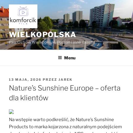
Przejdź
do
treści
WIELKOPOLSKA
Piła, Ostrów Wielkopolski, Poznań i inne miasta!
Menu
OPUBLIKOWANE
13 MAJA, 2026
PRZEZ
JAREK
W
Nature’s Sunshine Europe – oferta
dla klientów
Na wstępie warto podkreślić, że Nature’s Sunshine
Products to marka kojarzona z naturalnym podejściem