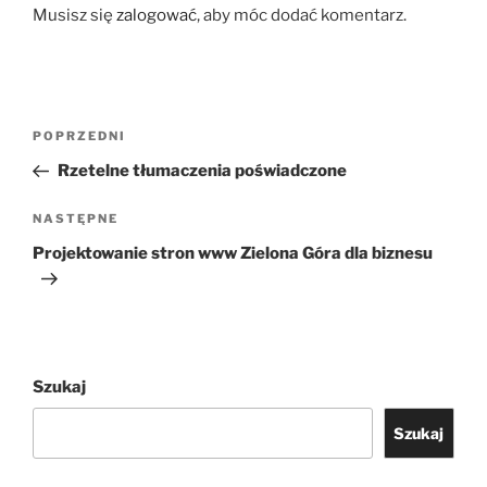
Musisz się
zalogować
, aby móc dodać komentarz.
Nawigacja
Poprzedni
POPRZEDNI
wpisu
wpis
Rzetelne tłumaczenia poświadczone
Następny
NASTĘPNE
wpis
Projektowanie stron www Zielona Góra dla biznesu
Szukaj
Szukaj