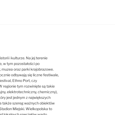
orii i kulturze. Na jej terenie
ne, w tym pozostałości po
y, muzea oraz parki krajobrazowe.
ocznie odbywają się liczne festiwale,
estival, Ethno Port, czy
 regionie tym rozwinięte są takie
jny, elektrotechniczny, chemiczny),
który jest jednym z największych
ji, a także szereg ważnych obiektów
Stadion Miejski. Wielkopolska to
ród lokalnych specjałów warto