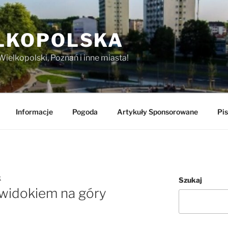
LKOPOLSKA
Wielkopolski, Poznań i inne miasta!
Informacje
Pogoda
Artykuły Sponsorowane
Pis
K
Szukaj
 widokiem na góry