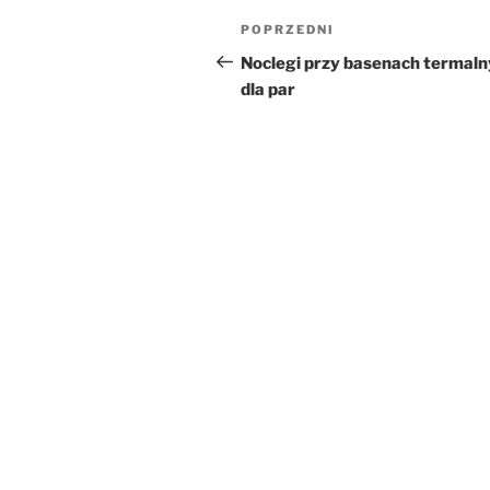
Nawigacja
Poprzedni
POPRZEDNI
wpisu
wpis
Noclegi przy basenach termal
dla par