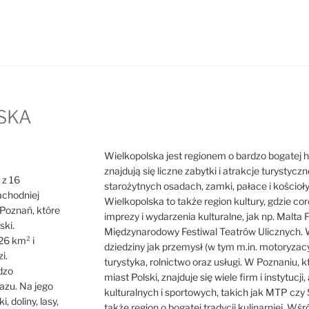
SKA
Wielkopolska jest regionem o bardzo bogatej hist
znajdują się liczne zabytki i atrakcje turystycz
 z 16
starożytnych osadach, zamki, pałace i kościoł
achodniej
Wielkopolska to także region kultury, gdzie cor
o Poznań, które
imprezy i wydarzenia kulturalne, jak np. Malta F
ski.
Międzynarodowy Festiwal Teatrów Ulicznych. W
26 km² i
dziedziny jak przemysł (w tym m.in. motoryzacy
i.
turystyka, rolnictwo oraz usługi. W Poznaniu, 
dzo
miast Polski, znajduje się wiele firm i instytuc
azu. Na jego
kulturalnych i sportowych, takich jak MTP czy 
i, doliny, lasy,
także region o bogatej tradycji kulinarniej. Wś