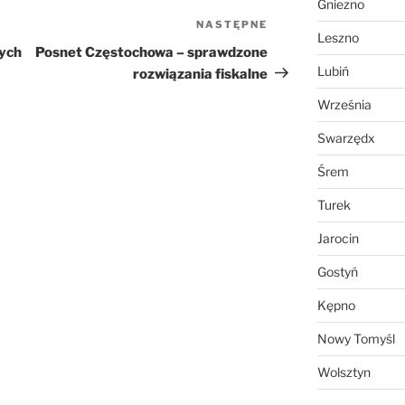
Gniezno
NASTĘPNE
Następny
Leszno
wpis
nych
Posnet Częstochowa – sprawdzone
Lubiń
rozwiązania fiskalne
Września
Swarzędx
Śrem
Turek
Jarocin
Gostyń
Kępno
Nowy Tomyśl
Wolsztyn