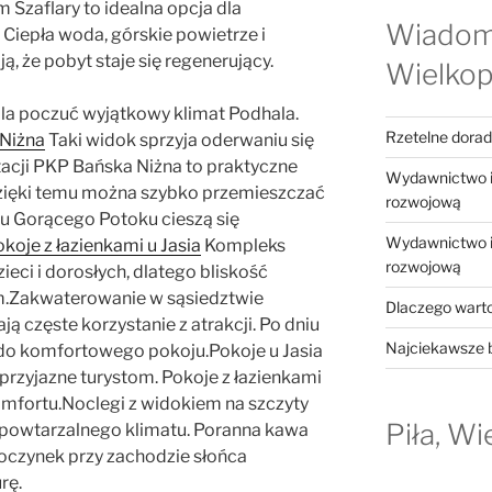
Szaflary to idealna opcja dla
Wiadom
 Ciepła woda, górskie powietrze i
, że pobyt staje się regenerujący.
Wielkop
la poczuć wyjątkowy klimat Podhala.
Rzetelne dora
 Niżna
Taki widok sprzyja oderwaniu się
tacji PKP Bańska Niżna to praktyczne
Wydawnictwo in
zięki temu można szybko przemieszczać
rozwojową
żu Gorącego Potoku cieszą się
Wydawnictwo in
koje z łazienkami u Jasia
Kompleks
rozwojową
zieci i dorosłych, dlatego bliskość
m.Zakwaterowanie w sąsiedztwie
Dlaczego warto
 częste korzystanie z atrakcji. Po dniu
Najciekawsze b
do komfortowego pokoju.Pokoje u Jasia
przyjazne turystom. Pokoje z łazienkami
omfortu.Noclegi z widokiem na szczyty
Piła, Wi
iepowtarzalnego klimatu. Poranna kawa
oczynek przy zachodzie słońca
rę.