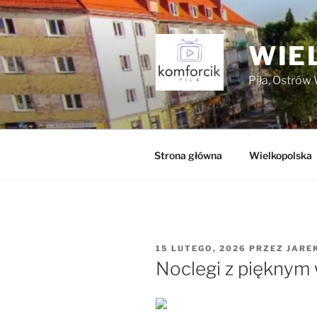
Przejdź
do
treści
WIE
Piła, Ostrów 
Strona główna
Wielkopolska
OPUBLIKOWANE
15 LUTEGO, 2026
PRZEZ
JARE
W
Noclegi z pięknym