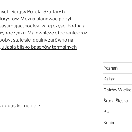
ych Gorący Potok i Szaflary to
turystów. Można planować pobyt
easumując, noclegi w tej części Podhala
 wypoczynku. Malownicze otoczenie oraz
obyt staje się idealny zarówno na
.
u Jasia blisko basenów termalnych
Poznań
Kalisz
Ostrów Wielkop
Środa Śląska
c dodać komentarz.
Piła
Konin