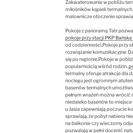
Zakwaterowanie w pobliżu term 
miłośników kąpieli termalnych.
malownicze otoczenie sprawiają
Pokoje z panoramą Tatr pozwa
pokoje przy stacji PKP Bańska
od codzienności.Pokoje przy s
rozwiązanie komunikacyjne. D
się po regionie.Pokoje w pobli
popularnością wśród rodzin.
po
termalny oferuje atrakcje dla d
noclegu jest ogromnym atute
basenów termalnych umożliwiają
pełnym wrażeń można wrócić 
niedaleko basenów to miejsce 
u Jasia zapewniają poczucie k
sprawiają, że pobyt nabiera n
na balkonie czy wieczorny odp
pozwalają w pełni docenić natu