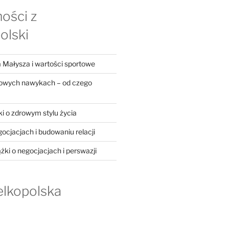
ości z
olski
 Małysza i wartości sportowe
rowych nawykach – od czego
ki o zdrowym stylu życia
gocjacjach i budowaniu relacji
ążki o negocjacjach i perswazji
elkopolska