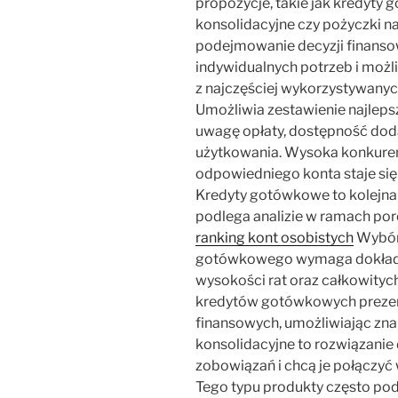
propozycje, takie jak kredyty 
konsolidacyjne czy pożyczki n
podejmowanie decyzji finans
indywidualnych potrzeb i możli
z najczęściej wykorzystywany
Umożliwia zestawienie najleps
uwagę opłaty, dostępność dod
użytkowania. Wysoka konkurenc
odpowiedniego konta staje się
Kredyty gotówkowe to kolejna 
podlega analizie w ramach p
ranking kont osobistych
Wybór
gotówkowego wymaga dokładne
wysokości rat oraz całkowity
kredytów gotówkowych prezentu
finansowych, umożliwiając znale
konsolidacyjne to rozwiązanie 
zobowiązań i chcą je połączyć 
Tego typu produkty często pod