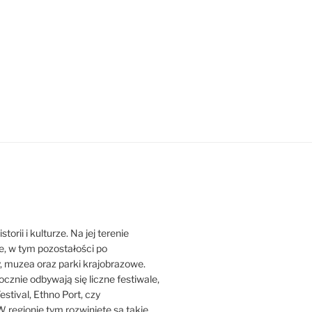
orii i kulturze. Na jej terenie
ne, w tym pozostałości po
y, muzea oraz parki krajobrazowe.
ocznie odbywają się liczne festiwale,
estival, Ethno Port, czy
 regionie tym rozwinięte są takie