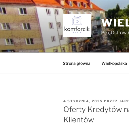
Przejdź
do
treści
WIE
Piła, Ostrów 
Strona główna
Wielkopolska
OPUBLIKOWANE
4 STYCZNIA, 2025
PRZEZ
JAR
W
Oferty Kredytów n
Klientów