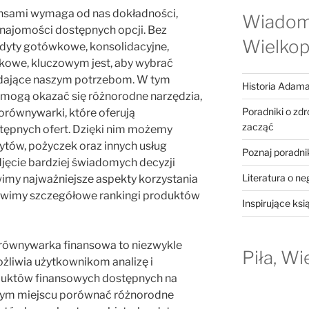
nsami wymaga od nas dokładności,
Wiadom
znajomości dostępnych opcji. Bez
Wielkop
redyty gotówkowe, konsolidacyjne,
nkowe, kluczowym jest, aby wybrać
adające naszym potrzebom. W tym
Historia Adama
mogą okazać się różnorodne narzędzia,
Poradniki o zd
porównywarki, które oferują
zacząć
ępnych ofert. Dzięki nim możemy
ytów, pożyczek oraz innych usług
Poznaj poradni
jęcie bardziej świadomych decyzji
Literatura o ne
imy najważniejsze aspekty korzystania
tawimy szczegółowe rankingi produktów
Inspirujące ksi
ównywarka finansowa to niezwykle
Piła, Wi
ożliwia użytkownikom analizę i
oduktów finansowych dostępnych na
ednym miejscu porównać różnorodne