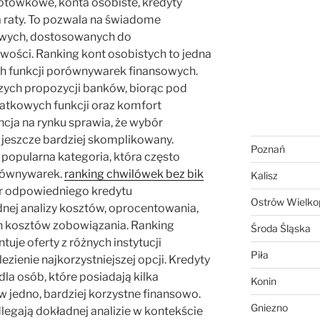
gotówkowe, konta osobiste, kredyty
a raty. To pozwala na świadome
owych, dostosowanych do
wości. Ranking kont osobistych to jedna
ch funkcji porównywarek finansowych.
zych propozycji banków, biorąc pod
atkowych funkcji oraz komfort
ja na rynku sprawia, że wybór
 jeszcze bardziej skomplikowany.
Poznań
popularna kategoria, która często
orównywarek.
ranking chwilówek bez bik
Kalisz
 odpowiedniego kredytu
Ostrów Wielkop
j analizy kosztów, oprocentowania,
ch kosztów zobowiązania. Ranking
Środa Śląska
je oferty z różnych instytucji
Piła
zienie najkorzystniejszej opcji. Kredyty
dla osób, które posiadają kilka
Konin
w jedno, bardziej korzystne finansowo.
Gniezno
legają dokładnej analizie w kontekście