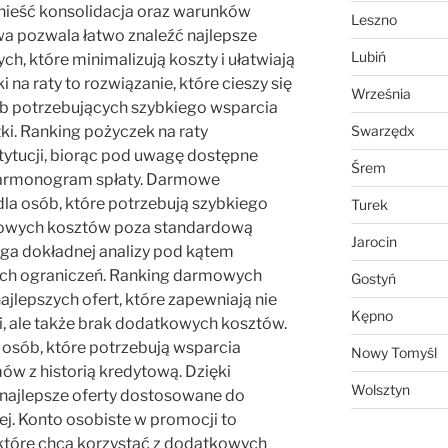
nieść konsolidacja oraz warunków
Leszno
a pozwala łatwo znaleźć najlepsze
Lubiń
ch, które minimalizują koszty i ułatwiają
 na raty to rozwiązanie, które cieszy się
Września
b potrzebujących szybkiego wsparcia
i. Ranking pożyczek na raty
Swarzędx
tytucji, biorąc pod uwagę dostępne
Śrem
harmonogram spłaty. Darmowe
dla osób, które potrzebują szybkiego
Turek
kowych kosztów poza standardową
Jarocin
ga dokładnej analizy pod kątem
ych ograniczeń. Ranking darmowych
Gostyń
jlepszych ofert, które zapewniają nie
Kępno
i, ale także brak dodatkowych kosztów.
 osób, które potrzebują wsparcia
Nowy Tomyśl
 z historią kredytową. Dzięki
Wolsztyn
ajlepsze oferty dostosowane do
ej. Konto osobiste w promocji to
 które chcą korzystać z dodatkowych