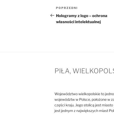
Nawigacja
Poprzedni
POPRZEDNI
wpisu
wpis
Hologramy z logo – ochrona
własności intelektualnej
PIŁA, WIELKOPOL
Województwo wielkopolskie to jedno
województw w Polsce, położone w z
części kraju. Jego stolicą jest miast
jest jednym z największych miast Pol