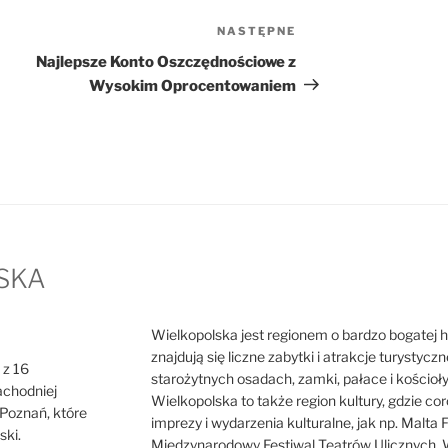
NASTĘPNE
Następny
wpis
Najlepsze Konto Oszczędnościowe z
Wysokim Oprocentowaniem
SKA
Wielkopolska jest regionem o bardzo bogatej hist
znajdują się liczne zabytki i atrakcje turystycz
 z 16
starożytnych osadach, zamki, pałace i kościoł
achodniej
Wielkopolska to także region kultury, gdzie cor
o Poznań, które
imprezy i wydarzenia kulturalne, jak np. Malta F
ski.
Międzynarodowy Festiwal Teatrów Ulicznych. W