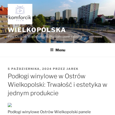
Przejdź
do
treści
WIELKOPOLSKA
Piła, Ostrów Wielkopolski, Poznań i inne miasta!
Menu
OPUBLIKOWANE
5 PAŹDZIERNIKA, 2024
PRZEZ
JAREK
W
Podłogi winylowe w Ostrów
Wielkopolski: Trwałość i estetyka w
jednym produkcie
Podłogi winylowe Ostrów Wielkopolski panele