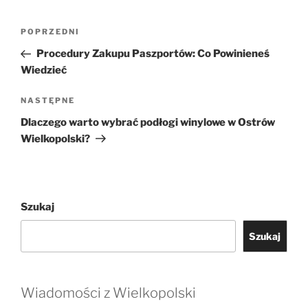
Nawigacja
Poprzedni
POPRZEDNI
wpisu
wpis
Procedury Zakupu Paszportów: Co Powinieneś
Wiedzieć
Następny
NASTĘPNE
wpis
Dlaczego warto wybrać podłogi winylowe w Ostrów
Wielkopolski?
Szukaj
Szukaj
Wiadomości z Wielkopolski