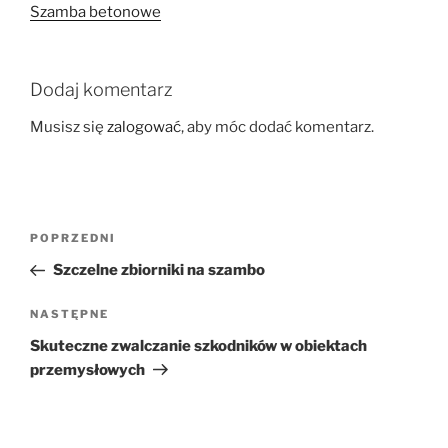
Szamba betonowe
Dodaj komentarz
Musisz się
zalogować
, aby móc dodać komentarz.
Nawigacja
Poprzedni
POPRZEDNI
wpisu
wpis
Szczelne zbiorniki na szambo
Następny
NASTĘPNE
wpis
Skuteczne zwalczanie szkodników w obiektach
przemysłowych