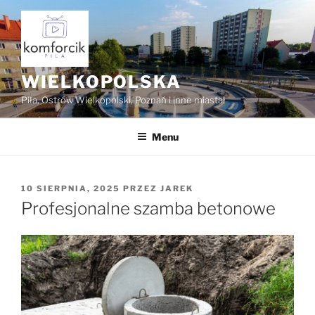
Przejdź
do
treści
WIELKOPOLSKA
Piła, Ostrów Wielkopolski, Poznań i inne miasta!
Menu
OPUBLIKOWANE
10 SIERPNIA, 2025
PRZEZ
JAREK
W
Profesjonalne szamba betonowe