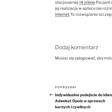
stacjonarnej.
l4 online
Pacjent 
jej realizacja w aptece nie różni
internet
To rozwiązanie szczeg
Dodaj komentarz
Musisz się
zalogować
, aby mó
Nawigacja
Poprzedni
POPRZEDNI
wpisu
wpis
Indywidualne podejście do klien
Adwokat Opole w sprawach
karnych i cywilnych