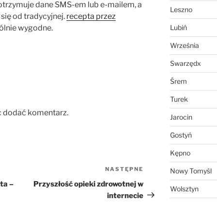
otrzymuje dane SMS-em lub e-mailem, a
Leszno
 się od tradycyjnej.
recepta przez
ólnie wygodne.
Lubiń
Września
Swarzędx
Śrem
Turek
c dodać komentarz.
Jarocin
Gostyń
Kępno
NASTĘPNE
Następny
Nowy Tomyśl
wpis
ta –
Przyszłość opieki zdrowotnej w
Wolsztyn
internecie