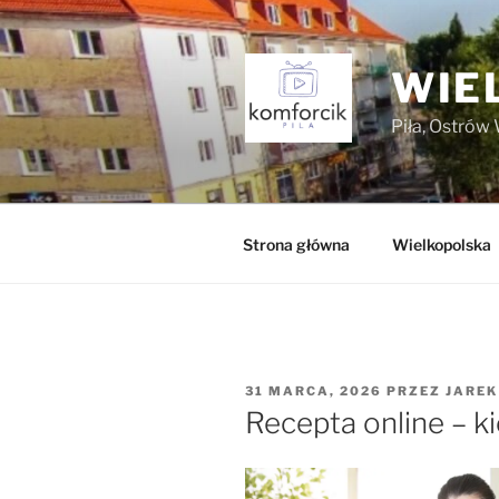
Przejdź
do
treści
WIE
Piła, Ostrów 
Strona główna
Wielkopolska
OPUBLIKOWANE
31 MARCA, 2026
PRZEZ
JAREK
W
Recepta online – k