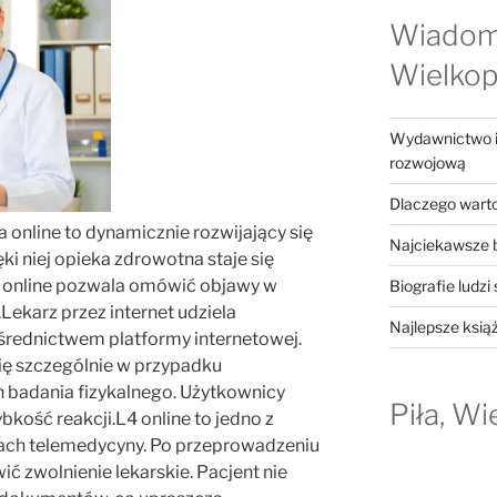
Wiadom
Wielkop
Wydawnictwo in
rozwojową
Dlaczego warto
nline to dynamicznie rozwijający się
Najciekawsze b
i niej opieka zdrowotna staje się
a online pozwala omówić objawy w
Biografie ludzi
Lekarz przez internet udziela
Najlepsze ksią
średnictwem platformy internetowej.
ię szczególnie w przypadku
 badania fizykalnego. Użytkownicy
Piła, Wi
bkość reakcji.L4 online to jedno z
ach telemedycyny. Po przeprowadzeniu
ć zwolnienie lekarskie. Pacjent nie