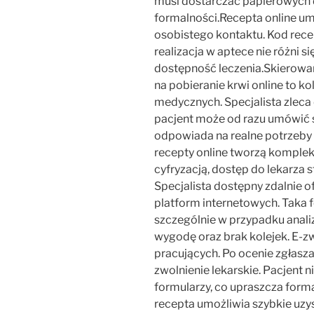
musi dostarczać papierowych
formalności.Recepta online umo
osobistego kontaktu. Kod recep
realizacja w aptece nie różni s
dostępność leczenia.Skierowan
na pobieranie krwi online to k
medycznych. Specjalista zleca
pacjent może od razu umówić s
odpowiada na realne potrzeby p
recepty online tworzą komple
cyfryzacją, dostęp do lekarza s
Specjalista dostępny zdalnie o
platform internetowych. Taka 
szczególnie w przypadku anali
wygodę oraz brak kolejek. E-zw
pracujących. Po ocenie zgłas
zwolnienie lekarskie. Pacjent 
formularzy, co upraszcza form
recepta umożliwia szybkie uzy