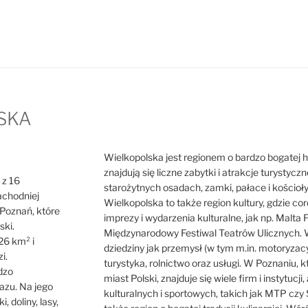
SKA
Wielkopolska jest regionem o bardzo bogatej hist
znajdują się liczne zabytki i atrakcje turystycz
 z 16
starożytnych osadach, zamki, pałace i kościoł
achodniej
Wielkopolska to także region kultury, gdzie cor
o Poznań, które
imprezy i wydarzenia kulturalne, jak np. Malta F
ski.
Międzynarodowy Festiwal Teatrów Ulicznych. W
26 km² i
dziedziny jak przemysł (w tym m.in. motoryzacy
i.
turystyka, rolnictwo oraz usługi. W Poznaniu, 
dzo
miast Polski, znajduje się wiele firm i instytuc
azu. Na jego
kulturalnych i sportowych, takich jak MTP czy 
i, doliny, lasy,