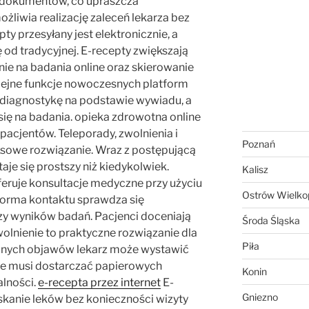
 dokumentów, co upraszcza
żliwia realizację zaleceń lekarza bez
ty przesyłany jest elektronicznie, a
ię od tradycyjnej. E-recepty zwiększają
ie na badania online oraz skierowanie
olejne funkcje nowoczesnych platform
 diagnostykę na podstawie wywiadu, a
ię na badania. opieka zdrowotna online
acjentów. Teleporady, zwolnienia i
Poznań
ksowe rozwiązanie. Wraz z postępującą
taje się prostszy niż kiedykolwiek.
Kalisz
feruje konsultacje medyczne przy użyciu
Ostrów Wielkop
forma kontaktu sprawdza się
zy wyników badań. Pacjenci doceniają
Środa Śląska
olnienie to praktyczne rozwiązanie dla
Piła
zanych objawów lekarz może wystawić
nie musi dostarczać papierowych
Konin
alności.
e-recepta przez internet
E-
Gniezno
skanie leków bez konieczności wizyty