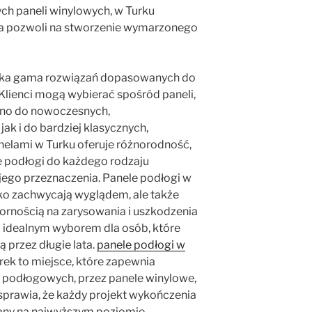
h paneli winylowych, w Turku
óra pozwoli na stworzenie wymarzonego
roka gama rozwiązań dopasowanych do
Klienci mogą wybierać spośród paneli,
ówno do nowoczesnych,
jak i do bardziej klasycznych,
anelami w Turku oferuje różnorodność,
 podłogi do każdego rodzaju
 jego przeznaczenia. Panele podłogi w
ylko zachwycają wyglądem, ale także
ornością na zarysowania i uszkodzenia
ą idealnym wyborem dla osób, które
 przez długie lata.
panele podłogi w
ek to miejsce, które zapewnia
 podłogowych, przez panele winylowe,
 sprawia, że każdy projekt wykończenia
any na najwyższym poziomie.