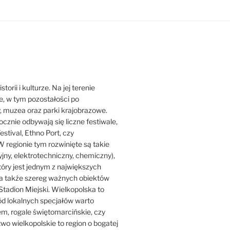
orii i kulturze. Na jej terenie
ne, w tym pozostałości po
y, muzea oraz parki krajobrazowe.
ocznie odbywają się liczne festiwale,
estival, Ethno Port, czy
 regionie tym rozwinięte są takie
jny, elektrotechniczny, chemiczny),
który jest jednym z największych
ji, a także szereg ważnych obiektów
Stadion Miejski. Wielkopolska to
ród lokalnych specjałów warto
iem, rogale świętomarcińskie, czy
o wielkopolskie to region o bogatej