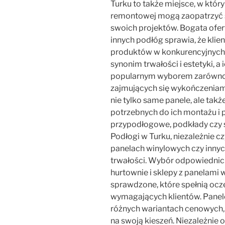
Turku to także miejsce, w któr
remontowej mogą zaopatrzyć si
swoich projektów. Bogata ofer
innych podłóg sprawia, że kli
produktów w konkurencyjnych 
synonim trwałości i estetyki, a 
popularnym wyborem zarówno w
zajmujących się wykończeniami
nie tylko same panele, ale tak
potrzebnych do ich montażu i pi
przypodłogowe, podkłady czy s
Podłogi w Turku, niezależnie 
panelach winylowych czy innych
trwałości. Wybór odpowiednich 
hurtownie i sklepy z panelami 
sprawdzone, które spełnią ocz
wymagających klientów. Panel
różnych wariantach cenowych, 
na swoją kieszeń. Niezależnie 