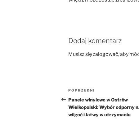
Dodaj komentarz
Musisz się
zalogować
, aby mó
Nawigacja
Poprzedni
POPRZEDNI
wpisu
wpis
Panele winylowe w Ostrów
Wielkopolski: Wybór odporny n
wilgoć i łatwy w utrzymaniu