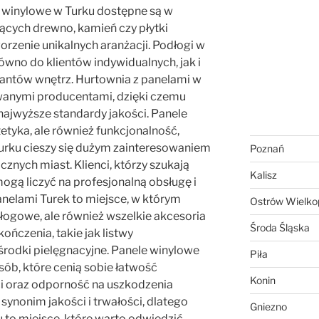
le winylowe w Turku dostępne są w
jących drewno, kamień czy płytki
rzenie unikalnych aranżacji. Podłogi w
ówno do klientów indywidualnych, jak i
antów wnętrz. Hurtownia z panelami w
wanymi producentami, dzięki czemu
najwyższe standardy jakości. Panele
tetyka, ale również funkcjonalność,
urku cieszy się dużym zainteresowaniem
Poznań
nych miast. Klienci, którzy szukają
Kalisz
ogą liczyć na profesjonalną obsługę i
nelami Turek to miejsce, w którym
Ostrów Wielkop
dłogowe, ale również wszelkie akcesoria
Środa Śląska
ończenia, takie jak listwy
rodki pielęgnacyjne. Panele winylowe
Piła
sób, które cenią sobie łatwość
Konin
i oraz odporność na uszkodzenia
synonim jakości i trwałości, dlatego
Gniezno
 to miejsce, które warto odwiedzić