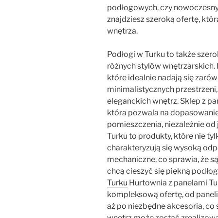
podłogowych, czy nowoczesnyc
znajdziesz szeroką ofertę, kt
wnętrza.
Podłogi w Turku to także sze
różnych stylów wnętrzarskich. 
które idealnie nadają się zar
minimalistycznych przestrzeni, 
eleganckich wnętrz. Sklep z p
która pozwala na dopasowanie
pomieszczenia, niezależnie od
Turku to produkty, które nie t
charakteryzują się wysoką odp
mechaniczne, co sprawia, że s
chcą cieszyć się piękną podłogą
Turku
Hurtownia z panelami Tur
kompleksową ofertę, od paneli
aż po niezbędne akcesoria, co
wnętrz może zostać zrealizow