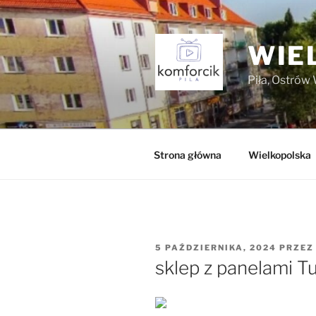
Przejdź
do
treści
WIE
Piła, Ostrów 
Strona główna
Wielkopolska
OPUBLIKOWANE
5 PAŹDZIERNIKA, 2024
PRZE
W
sklep z panelami T