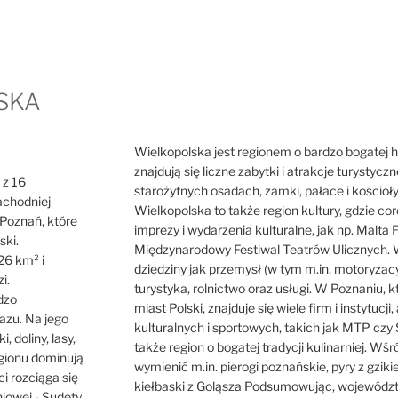
SKA
Wielkopolska jest regionem o bardzo bogatej hist
znajdują się liczne zabytki i atrakcje turystycz
 z 16
starożytnych osadach, zamki, pałace i kościoł
achodniej
Wielkopolska to także region kultury, gdzie cor
o Poznań, które
imprezy i wydarzenia kulturalne, jak np. Malta F
ski.
Międzynarodowy Festiwal Teatrów Ulicznych. W
26 km² i
dziedziny jak przemysł (w tym m.in. motoryzacy
i.
turystyka, rolnictwo oraz usługi. W Poznaniu, 
dzo
miast Polski, znajduje się wiele firm i instytuc
azu. Na jego
kulturalnych i sportowych, takich jak MTP czy 
i, doliny, lasy,
także region o bogatej tradycji kulinarniej. Wś
egionu dominują
wymienić m.in. pierogi poznańskie, pyry z gzik
ci rozciąga się
kiełbaski z Goląsza Podsumowując, województw
iowej - Sudety.