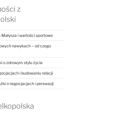
ości z
olski
 Małysza i wartości sportowe
rowych nawykach – od czego
ki o zdrowym stylu życia
gocjacjach i budowaniu relacji
ążki o negocjacjach i perswazji
elkopolska