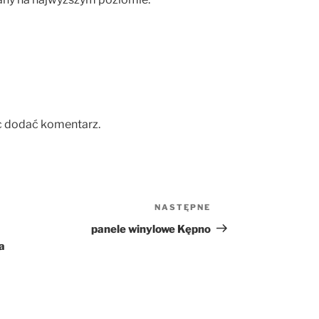
c dodać komentarz.
NASTĘPNE
Następny
wpis
panele winylowe Kępno
a