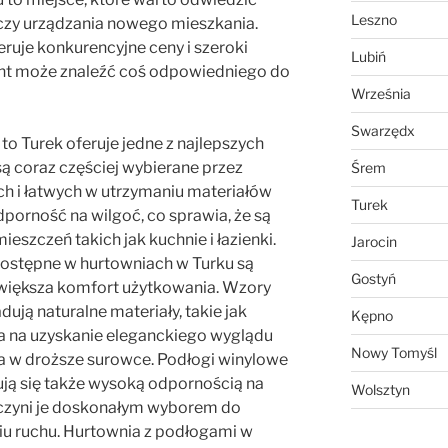
Leszno
zy urządzania nowego mieszkania.
ruje konkurencyjne ceny i szeroki
Lubiń
ent może znaleźć coś odpowiedniego do
Września
Swarzędx
 to Turek oferuje jedne z najlepszych
 są coraz częściej wybierane przez
Śrem
ych i łatwych w utrzymaniu materiałów
Turek
dporność na wilgoć, co sprawia, że są
szczeń takich jak kuchnie i łazienki.
Jarocin
ostępne w hurtowniach w Turku są
Gostyń
zwiększa komfort użytkowania. Wzory
ują naturalne materiały, takie jak
Kępno
a na uzyskanie eleganckiego wyglądu
Nowy Tomyśl
a w droższe surowce. Podłogi winylowe
ją się także wysoką odpornością na
Wolsztyn
czyni je doskonałym wyborem do
u ruchu. Hurtownia z podłogami w