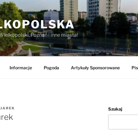
LKOPOLSKA
Wielkopolski, Poznań i inne miasta!
Informacje
Pogoda
Artykuły Sponsorowane
Pis
Z
JAREK
Szukaj
urek