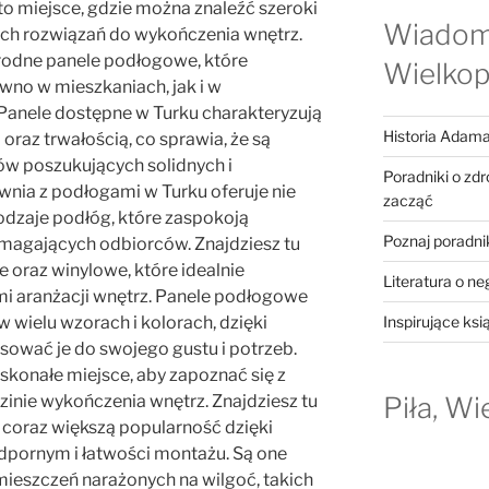
to miejsce, gdzie można znaleźć szeroki
Wiadom
ch rozwiązań do wykończenia wnętrz.
rodne panele podłogowe, które
Wielkop
wno w mieszkaniach, jak i w
Panele dostępne w Turku charakteryzują
Historia Adama
oraz trwałością, co sprawia, że są
tów poszukujących solidnych i
Poradniki o zd
wnia z podłogami w Turku oferuje nie
zacząć
rodzaje podłóg, które zaspokoją
Poznaj poradni
magających odbiorców. Znajdziesz tu
 oraz winylowe, które idealnie
Literatura o ne
mi aranżacji wnętrz. Panele podłogowe
Inspirujące ksi
 wielu wzorach i kolorach, dzięki
ować je do swojego gustu i potrzeb.
skonałe miejsce, aby zapoznać się z
Piła, Wi
inie wykończenia wnętrz. Znajdziesz tu
 coraz większą popularność dzięki
ornym i łatwości montażu. Są one
ieszczeń narażonych na wilgoć, takich