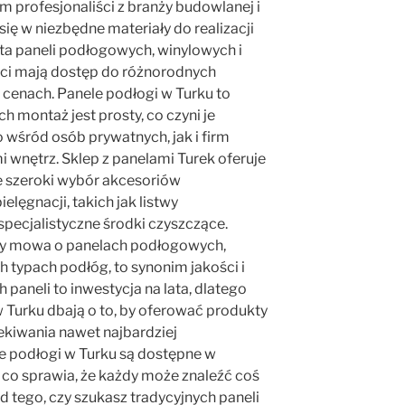
ym profesjonaliści z branży budowlanej i
ę w niezbędne materiały do realizacji
ta paneli podłogowych, winylowych i
enci mają dostęp do różnorodnych
cenach. Panele podłogi w Turku to
ich montaż jest prosty, co czyni je
śród osób prywatnych, jak i firm
 wnętrz. Sklep z panelami Turek oferuje
że szeroki wybór akcesoriów
elęgnacji, takich jak listwy
pecjalistyczne środki czyszczące.
czy mowa o panelach podłogowych,
 typach podłóg, to synonim jakości i
paneli to inwestycja na lata, dlatego
w Turku dbają o to, by oferować produkty
ekiwania nawet najbardziej
e podłogi w Turku są dostępne w
co sprawia, że każdy może znaleźć coś
od tego, czy szukasz tradycyjnych paneli