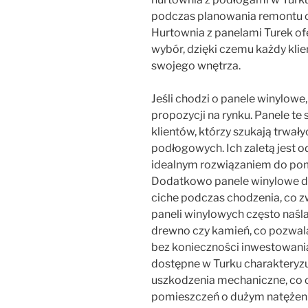
podczas planowania remontu c
Hurtownia z panelami Turek ofe
wybór, dzięki czemu każdy kli
swojego wnętrza.
Jeśli chodzi o panele winylowe,
propozycji na rynku. Panele te
klientów, którzy szukają trwał
podłogowych. Ich zaletą jest o
idealnym rozwiązaniem do pomie
Dodatkowo panele winylowe d
ciche podczas chodzenia, co 
paneli winylowych często naślad
drewno czy kamień, co pozwal
bez konieczności inwestowani
dostępne w Turku charakteryzu
uszkodzenia mechaniczne, co 
pomieszczeń o dużym natężeni