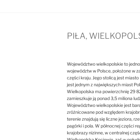
PIŁA, WIELKOPOL
Województwo wielkopolskie to jedno
województw w Polsce, położone w z
części kraju. Jego stolicą jest miast
jest jednym z największych miast Pol
Wielkopolska ma powierzchnię 29 8
zamieszkuje ją ponad 3,5 miliona ludz
Województwo wielkopolskie jest bar
zróżnicowane pod względem krajobr
terenie znajdują się liczne jeziora, rzek
pagórki i pola. W północnej części r
krajobrazy nizinne, w centralnej częś
Wielkopolska Kociewie, zaś w połudn