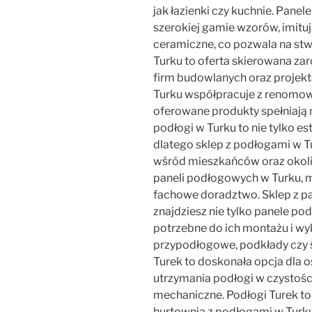
jak łazienki czy kuchnie. Pane
szerokiej gamie wzorów, imitu
ceramiczne, co pozwala na stwo
Turku to oferta skierowana zar
firm budowlanych oraz projekt
Turku współpracuje z renomo
oferowane produkty spełniają 
podłogi w Turku to nie tylko es
dlatego sklep z podłogami w T
wśród mieszkańców oraz okolicz
paneli podłogowych w Turku, m
fachowe doradztwo. Sklep z pa
znajdziesz nie tylko panele po
potrzebne do ich montażu i wyk
przypodłogowe, podkłady czy ś
Turek to doskonała opcja dla o
utrzymania podłogi w czystośc
mechaniczne. Podłogi Turek to 
hurtownia z podłogami w Turku