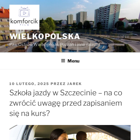
Przejdź
do
treści
WIELKOPOLSKA
Piła, Ostrów Wielkopolski, Poznań i inne miasta!
Menu
OPUBLIKOWANE
10 LUTEGO, 2025
PRZEZ
JAREK
W
Szkoła jazdy w Szczecinie – na co
zwrócić uwagę przed zapisaniem
się na kurs?