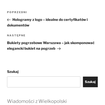
Nawigacja
Poprzedni
POPRZEDNI
wpisu
wpis
Hologramy z logo – idealne do certyfikatów i
dokumentów
Następny
NASTĘPNE
wpis
Bukiety pogrzebowe Warszawa – jak skomponować
elegancki bukiet na pogrzeb
Szukaj
Szukaj
Wiadomości z Wielkopolski