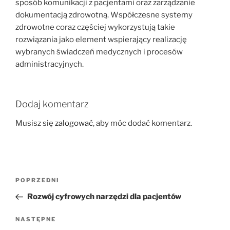
sposób komunikacji z pacjentami oraz zarządzanie
dokumentacją zdrowotną. Współczesne systemy
zdrowotne coraz częściej wykorzystują takie
rozwiązania jako element wspierający realizację
wybranych świadczeń medycznych i procesów
administracyjnych.
Dodaj komentarz
Musisz się
zalogować
, aby móc dodać komentarz.
Nawigacja
Poprzedni
POPRZEDNI
wpisu
wpis
Rozwój cyfrowych narzędzi dla pacjentów
Następny
NASTĘPNE