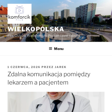
Przejdź
do
treści
WIELKOPOLSKA
Piła, Ostrów Wielkopolski, Poznań i inne miasta!
Menu
OPUBLIKOWANE
1 CZERWCA, 2026
PRZEZ
JAREK
W
Zdalna komunikacja pomiędzy
lekarzem a pacjentem