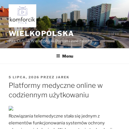
Przejdź
do
treści
WIELKOPOLSKA
Piła, Ostrów Wielkopolski, Poznań i inne miasta!
Menu
OPUBLIKOWANE
5 LIPCA, 2026
PRZEZ
JAREK
W
Platformy medyczne online w
codziennym użytkowaniu
Rozwiązania telemedyczne stała się jednym z
elementów funkcjonowania systemów ochrony