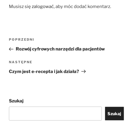
Musisz się
zalogować
, aby móc dodać komentarz.
Nawigacja
Poprzedni
POPRZEDNI
wpisu
wpis
Rozwój cyfrowych narzędzi dla pacjentów
Następny
NASTĘPNE
wpis
Czym jest e-recepta i jak działa?
Szukaj
Szukaj