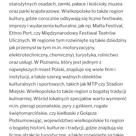
starożytnych osadach, zamki, pałace i kościoły, muzea
oraz parki krajobrazowe. Wielkopolska to także region
kultury, gdzie corocznie odbywają się liczne festiwale,
imprezy i wydarzenia kulturalne, jak np. Malta Festival,
Ethno Port, czy Międzynarodowy Festiwal Teatrów
Ulicznych. W regionie tym rozwinięte są takie dziedziny
jak przemysł (w tym m.in. motoryzacyjny,
elektrotechniczny, chemiczny), turystyka, rolnictwo
oraz usługi. W Poznaniu, który jest jednym z
największych miast Polski, znajduje się wiele firm i
instytucji, a także szereg ważnych obiektów
kulturalnych i sportowych, takich jak MTP czy Stadion
Miejski. Wielkopolska to także region o bogatej tradycji
kulinarniej. Wśród lokalnych specjałów warto wymienić
m.in. pierogi poznańskie, pyry z gzikiem, rogale
świętomarcińskie, czy kiełbaski z Goląsza
Podsumowując, województwo wielkopolskie to region
o bogatej historii, kulturze i tradycji, gdzie znajdują się
liczne atrakcje turystyczne, a także rozwinięte są takie