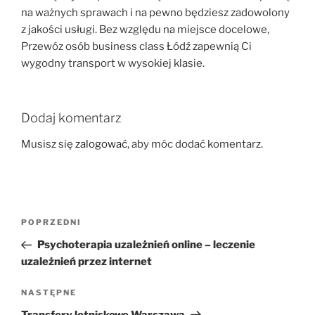
na ważnych sprawach i na pewno będziesz zadowolony
z jakości usługi. Bez względu na miejsce docelowe,
Przewóz osób business class Łódź zapewnią Ci
wygodny transport w wysokiej klasie.
Dodaj komentarz
Musisz się
zalogować
, aby móc dodać komentarz.
Nawigacja
Poprzedni
POPRZEDNI
wpisu
wpis
Psychoterapia uzależnień online – leczenie
uzależnień przez internet
Następny
NASTĘPNE
wpis
Transfery lotniskowe Warszawa