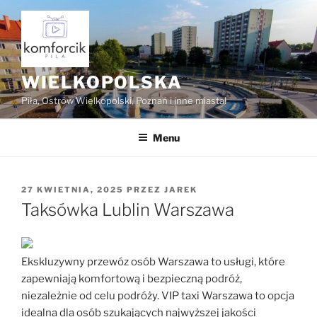
Przejdź
do
treści
WIELKOPOLSKA
Piła, Ostrów Wielkopolski, Poznań i inne miasta!
Menu
OPUBLIKOWANE
27 KWIETNIA, 2025
PRZEZ
JAREK
W
Taksówka Lublin Warszawa
Ekskluzywny przewóz osób Warszawa to usługi, które
zapewniają komfortową i bezpieczną podróż,
niezależnie od celu podróży. VIP taxi Warszawa to opcja
idealna dla osób szukających najwyższej jakości